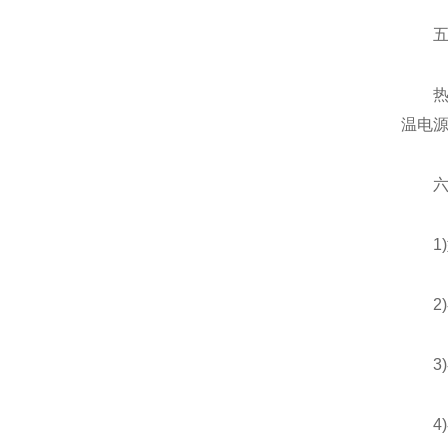
五、
热水器
温电源
六、
1)型
2)额
3)额
4)额