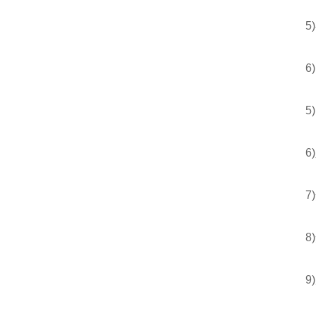
5)额
6)出
5)出
6)入
7)安
8)
9)产