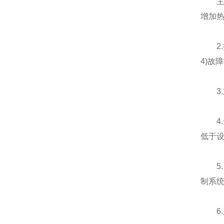
主机
增加
2.控
4)故
3.
4.
低于
5.
制系统
6.