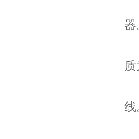
5
器
6
质
7
线
九