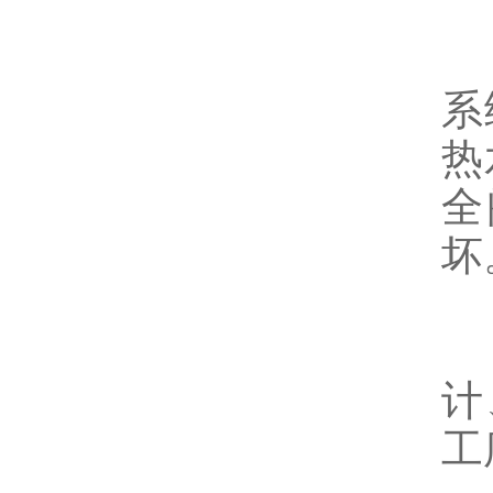
5
系
热
全
坏
6
计
工