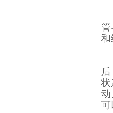
3
管
和
4
后
状
动
可