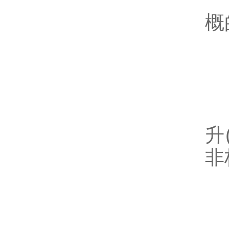
5
概
三
1
升
非
2