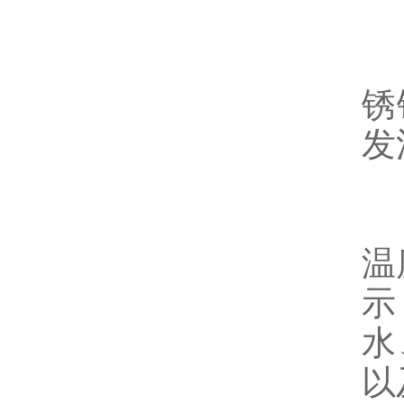
主
锈
发
2
温
示
水
以