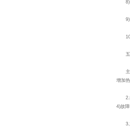
8)
9)产
10)
五、
主机
增加
2.控
4)故
3.