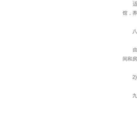
适用
馆，
八、
由于
间和
2)
九、