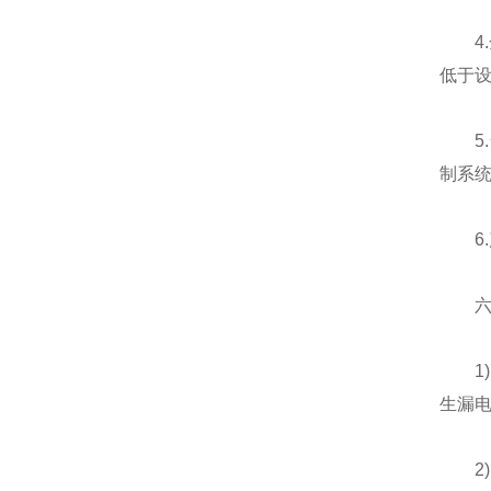
4.
低于
5.
制系统
6.
六、
1)电
生漏
2)