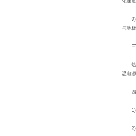
化速
9)耐
与地
三、
热水器
温电源
四、
1)型
2)额