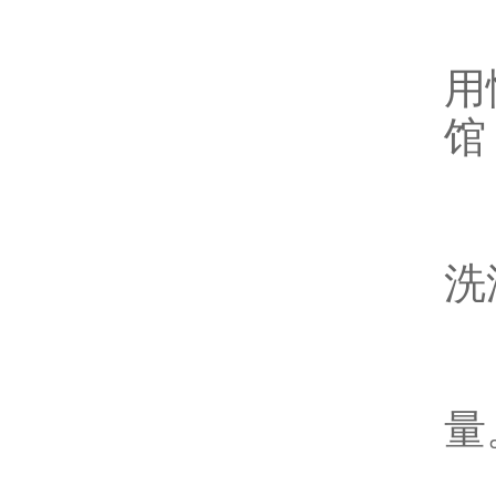
由
用
馆
2
洗
3
量