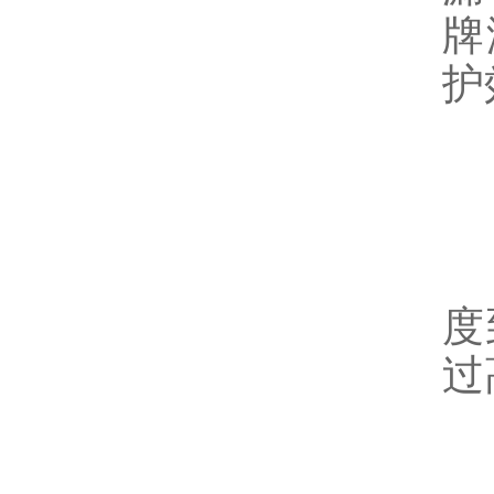
牌
护
2
3
度
过
4