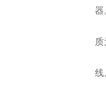
5
器
6
质
7
线
八