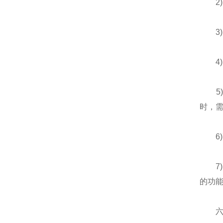
2)
3)
4)
5)
时，需
6)
7)配
的功
六、