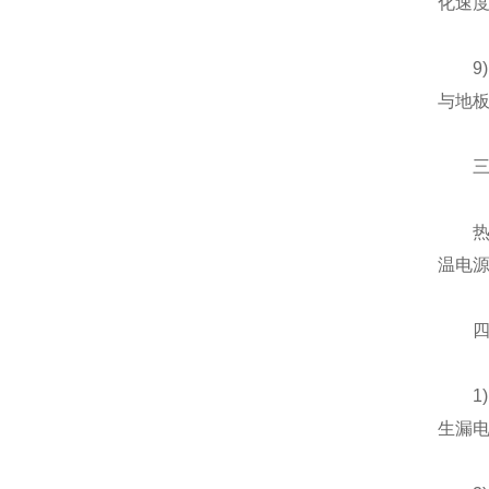
化速
9)耐
与地
三、
热水器
温电源
四、
1)电
生漏