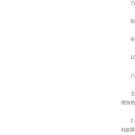
7)安
8)
9)产
10)
八、
主机
增加
2.控
4)故