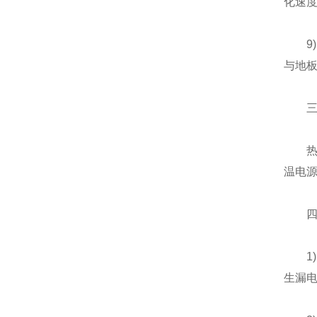
化速
9)耐
与地
三、
热水器
温电源
四、
1)电
生漏