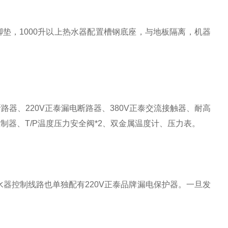
脚垫，1000升以上热水器配置槽钢底座，与地板隔离，机器
器、220V正泰漏电断路器、380V正泰交流接触器、耐高
器、T/P温度压力安全阀*2、双金属温度计、压力表。
器控制线路也单独配有220V正泰品牌漏电保护器。一旦发