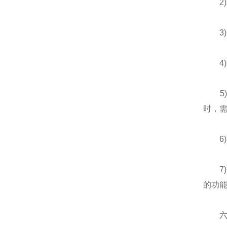
2)
3)
4)
5)
时，需
6)
7)配
的功
六、