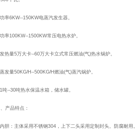
率6KW--150KW电蒸汽发生器。
率100KW--1500KW常压电热水炉。
热量5万大卡--60万大卡立式常压燃油(气)热水锅炉。
发量50KG/H--500KG/H燃油(气)蒸汽锅炉。
吨--30吨热水保温水箱，储水罐。
产品特点：
胆：主体采用不锈钢304，上下二头采用定制封头。防腐耐用