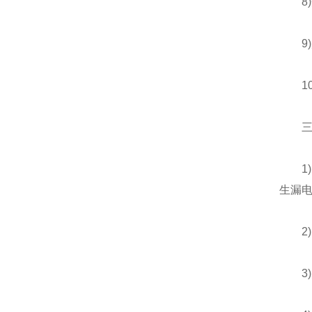
8)
9)产
10)
三、
1)电
生漏
2)
3)