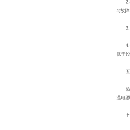
2.控
4)故
3.
4.
低于
五、
热水器
温电源
七、