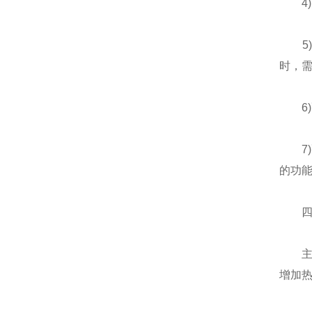
4)
5)
时，需
6)
7)配
的功
四、
主机
增加