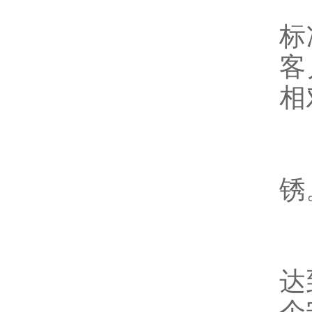
5
标
客
相
6
锈
7
达