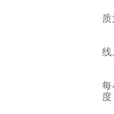
6
质
7
线
8
每
度