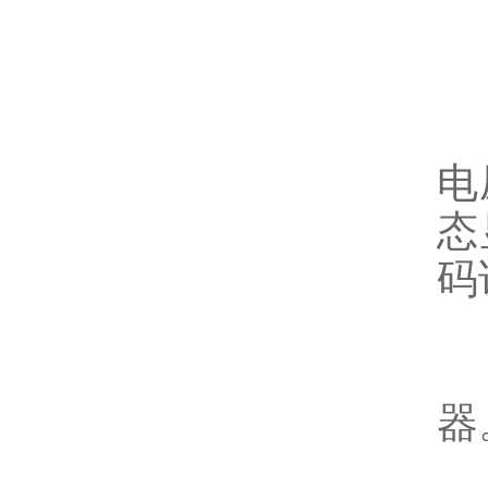
3
4
电
态
码
5
器