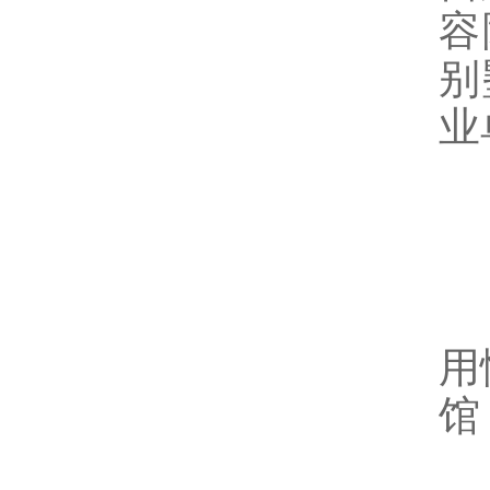
容
别
业
四
由
用
馆