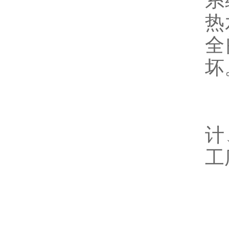
系
热
全
坏
6
计
工
二