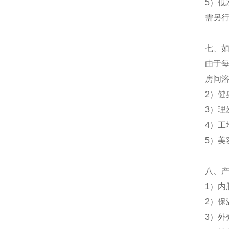
5）
需另
七、
由于
房间
2）
3）
4）
5）
八、
1）内
2）保
3）外