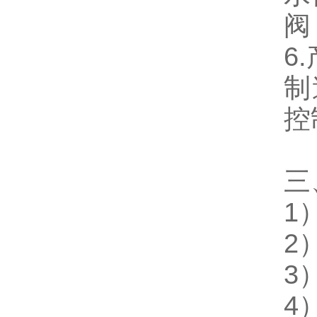
阀
6
制
控
三
1
2
3
4