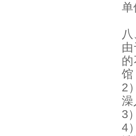
单
八
由
的
馆
2
澡
3
4