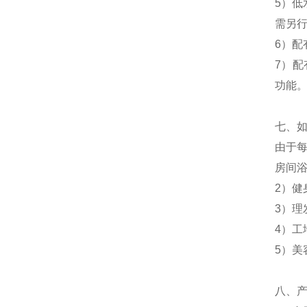
5）
需另
6）
7）配
功能
七、
由于
房间
2）
3）
4）
5）
八、