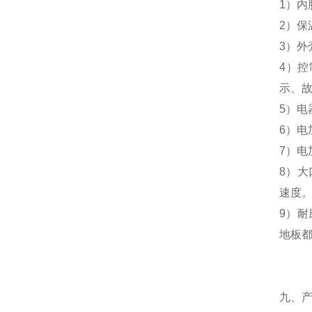
1）内
2）保
3）外
4）
示、
5）电
6）电
7）
8）大
速度
9）耐
地板
九、