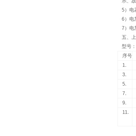
示、
5）电
6）电
7）
五、
型号：N
序号
1.
3.
5.
7.
9.
11.