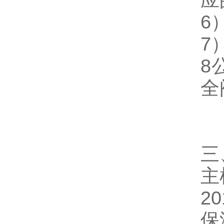
应
6
7
8
全
三
主
20
保