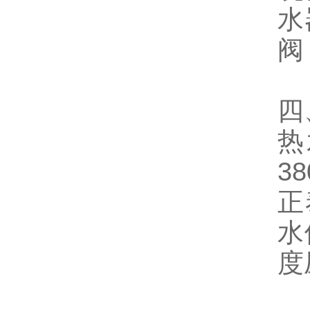
水
阀
四
热
3
正
水
度