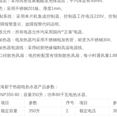
温层：采用高密度聚氨酯发泡保温层，平均厚度有50mm。
壳：采用不锈钢201板。厚度1mm。
控制系统：采用单片机集成控制器。控制器工作电压220V。控
故障报警显示、故障报警代码说明。
器元件：所有电器元件均采用国内*“正泰”电器。
加热器：电加热器均采用不锈钢电加热管，材质为不锈钢304。
电加热器电源线：采用硅胶绝缘编制高温电源线。
口径散热风扇：电控柜配置有强制散热风扇，每小时通风量1.8
。
上海新宁热能电热水器产品参数：
P350-
80
；容量350升；功率
80
千瓦电热水器。
项目
参数
序号
项目
额定容量
350升
2.
额定电压
3