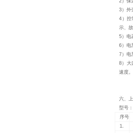
2）保
3）外
4）
示、
5）电
6）电
7）
8）大
速度
六、
型号：N
序号
1.