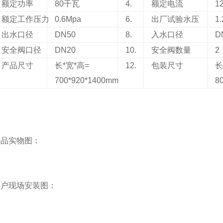
额定功率
80
千瓦
4.
额定电流
1
额定工作压力
0.6Mpa
6.
出厂试验水压
1
出水口径
DN50
8.
入水口径
D
安全阀口径
DN20
10.
安全阀数量
2
产品尺寸
长*宽*高=
12.
包装尺寸
长
700*920*1400mm
8
产品实物图：
用户现场安装图：