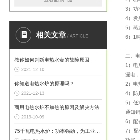
3）功
4）发
5）蒸
相关文章
/ ARTICLE
6）1
二、
教你如何判断电热水壶的故障原因
1）电
2021-12-10
漏电，
你知道电热水炉的原理吗？
2）电
2021-12-13
4）防
5）
商用电热水炉不加热的原因及解决方法
通知
2019-10-09
6）
7）配
75千瓦电热水炉：功率强劲，为工业生产提供稳定热水源！