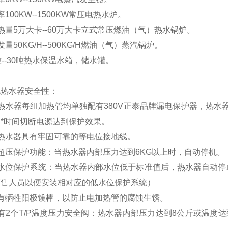
率100KW--1500KW常压电热水炉。
热量5万大卡--60万大卡立式常压燃油（气）热水锅炉。
发量50KG/H--500KG/H燃油（气）蒸汽锅炉。
吨--30吨热水保温水箱，储水罐。
电热水器安全性：
热水器每组加热管均单独配有380V正泰品牌漏电保护器，热水
*时间切断电源达到保护效果。
热水器具有牢固可靠的等电位接地线。
超压保护功能：当热水器内部压力达到6KG以上时，自动停机。
低水位保护系统：当热水器内部水位低于标准值后，热水器自动停
销售人员以便安装相对应的低水位保护系统）
配有牺牲阳极镁棒，以防止电加热管的腐蚀生锈。
有2个T/P温度压力安全阀：热水器内部压力达到8公斤或温度