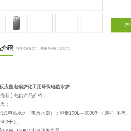
产
品介绍
/ PRODUCT PRESENTATION
W反应釜电锅炉化工用环保电热水炉
上海新宁热能产品介绍：
列表：
积式电热水炉（电热水器）：容量100L
—
3000升（3吨）不等
500千瓦。
率6KW--150KW电蒸汽发生器。