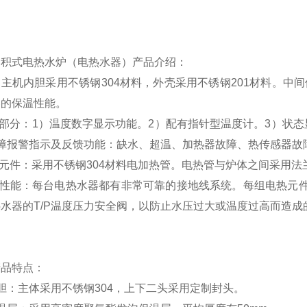
。
容积式电热水炉（电热水器）产品介绍：
：主机内胆采用不锈钢
304
材料，外壳采用不锈钢
201
材料。中间
器的保温性能。
制部分：1）温度数字显示功能。2）配有指针型温度计。3）状
故障报警指示及反馈功能：缺水、超温、加热器故障、热传感器故
热元件：采用不锈钢
304
材料电加热管。电热管与炉体之间采用法
全性能：每台电热水器都有非常可靠的接地线系统。每组电热元
热水器的
T/P
温度压力安全阀，以防止水压过大或温度过高而造成
产品特点：
胆：主体采用不锈钢304，上下二头采用定制封头。