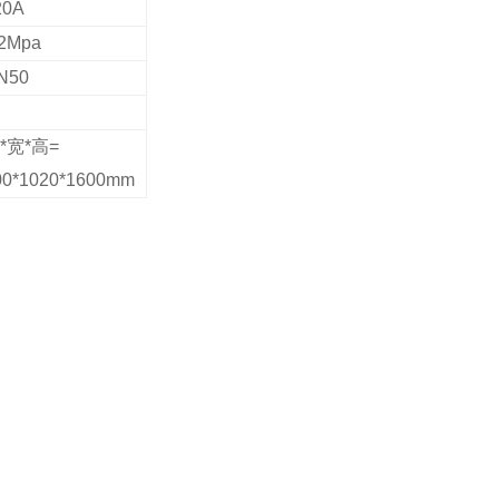
20A
.2Mpa
N50
*宽*高=
00*1020*1600mm