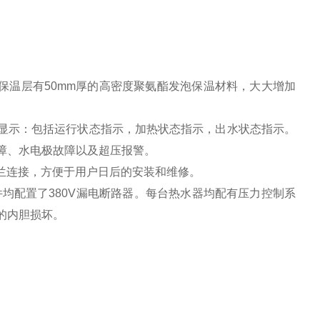
保温层有
50mm
厚的高密度聚氨酯发泡保温材料，大大增加
态显示：包括运行状态指示，加热状态指示，出水状态指示。
障、水电极故障以及超压报警。
兰连接，方便于用户日后的安装和维修。
件均配置了
380V
漏电断路器。每台热水器均配有压力控制系
的内胆损坏。