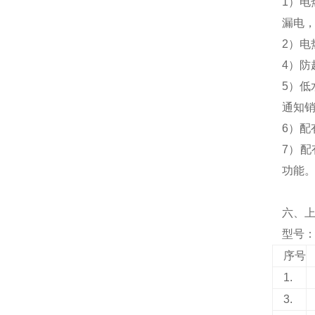
1）电
漏电，
2）电
4）防
5）
通知
6）
7）配
功能
六、
型号：N
序号
1.
3.