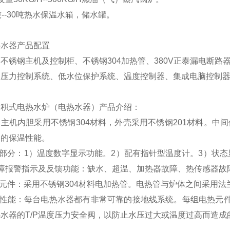
吨--30吨热水保温水箱，储水罐。
热水器产品配置
不锈钢主机及控制柜、不锈钢304加热管、380V正泰漏电断路器
压力控制系统、低水位保护系统、温度控制器、集成电脑控制器、
容积式电热水炉（电热水器）产品介绍：
：主机内胆采用不锈钢
304
材料，外壳采用不锈钢
201
材料。中间
器的保温性能。
制部分：1）温度数字显示功能。2）配有指针型温度计。3）状
故障报警指示及反馈功能：缺水、超温、加热器故障、热传感器故
热元件：采用不锈钢
304
材料电加热管。电热管与炉体之间采用法
全性能：每台电热水器都有非常可靠的接地线系统。每组电热元
热水器的
T/P
温度压力安全阀，以防止水压过大或温度过高而造成