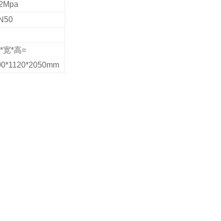
.2Mpa
N50
*宽*高=
00*1120*205
0
mm