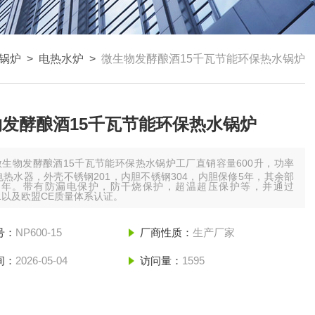
锅炉
>
电热水炉
>
微生物发酵酿酒15千瓦节能环保热水锅炉
发酵酿酒15千瓦节能环保热水锅炉
微生物发酵酿酒15千瓦节能环保热水锅炉工厂直销容量600升，功率
电热水器，外壳不锈钢201，内胆不锈钢304，内胆保修5年，其余部
2年。带有防漏电保护，防干烧保护，超温超压保护等，并通过
001以及欧盟CE质量体系认证。
号：
NP600-15
厂商性质：
生产厂家
间：
2026-05-04
访问量：
1595