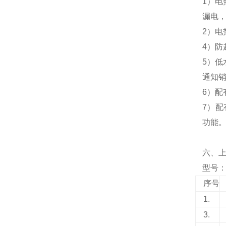
1）电
漏电，
2）电
4）防
5）
通知
6）
7）配
功能
六、
型号：N
序号
1.
3.