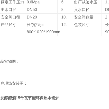
额定工作压力
0.6Mpa
6.
出厂试验水压
1
出水口径
DN50
8.
入水口径
D
安全阀口径
DN20
10.
安全阀数量
2
产品尺寸
长*宽*高=
12.
包装尺寸
长
800*1020*1900mm
9
产品实物图：
用户现场安装图：
发酵酿酒15千瓦节能环保热水锅炉