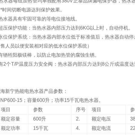
热水器每组加热管均单独配有380V正泰品牌漏电保护器，热水
*时间切断电源达到保护效果。
热水器具有牢固可靠的等电位接地线。
超压保护功能：当热水器内部压力达到6KG以上时，自动停机。
低水位保护系统：当热水器内部水位低于标准值后，热水器自动停
销售人员以便安装相对应的低水位保护系统）
配有牺牲阳极镁棒，以防止电加热管的腐蚀生锈。
有2个T/P温度压力安全阀：热水器内部压力达到8公斤或温度
。
上海新宁热能电热水器产品参数：
P600-
15
；容量600升；功率
15
千瓦电热水器。
项目
参数
序号
项目
额定容量
600升
2.
额定电压
3
额定功率
15
千瓦
4.
额定电流
2