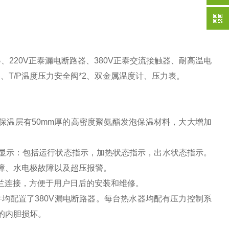
、220V正泰漏电断路器、380V正泰交流接触器、耐高温电
T/P温度压力安全阀*2、双金属温度计、压力表。
保温层有
50mm
厚的高密度聚氨酯发泡保温材料，大大增加
态显示：包括运行状态指示，加热状态指示，出水状态指示。
障、水电极故障以及超压报警。
兰连接，方便于用户日后的安装和维修。
件均配置了
380V
漏电断路器。每台热水器均配有压力控制系
的内胆损坏。