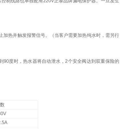
器控制线路也单独配有220V正泰品牌漏电保护器。一旦发生
止加热并触发报警信号。（当客户需要加热纯水时，需另行
达到90度时，热水器将自动泄水，2个安全阀达到双重保险的
参数
80V
2.5A