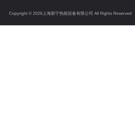
工业电热水器
Copyright © 2026上海新宁热能设备有限公司 All Rights Reserv
蒸汽锅炉
其他电热水器
燃油蒸汽发生器50-500kg
燃气蒸汽发生器50-500kg
空气能热水机组