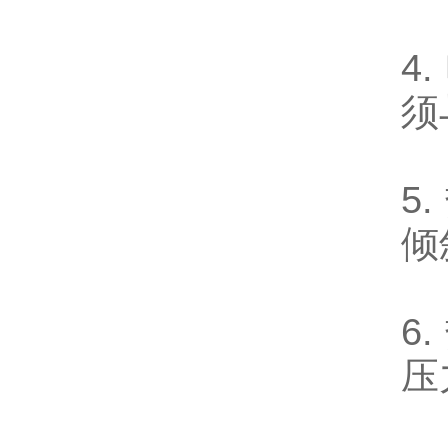
4
须
5
倾
6
压