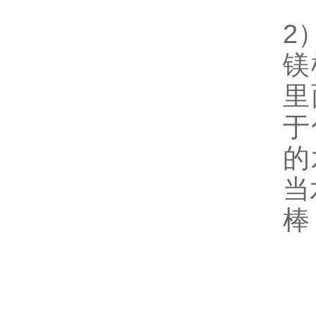
2
镁
里
于
的
当
棒