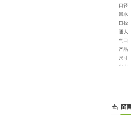
6.
口径
回水
7.
口径
通大
8.
气
口
产品
9.
尺寸
出水
10.
水温
采暖
11.
面积
12.
热效率
留