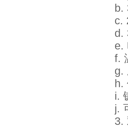
b
c
d
e
f
g
h
i
j
3