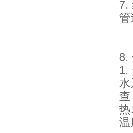
7
管
8
1
水
查
热
温