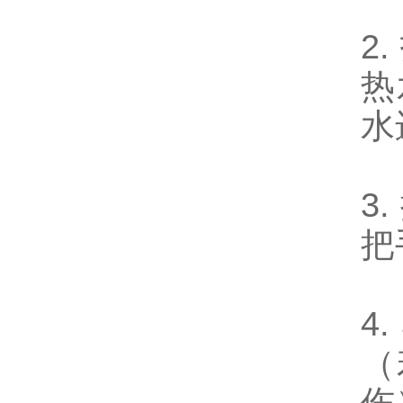
2
热
水
3
把
4
（