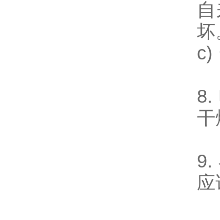
自
坏
c
8
干
9
应