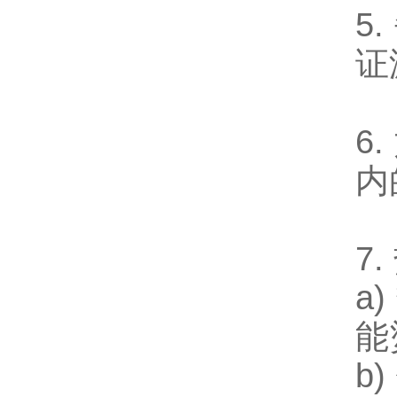
5
证
6
内
7
a
能
b