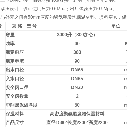
内胆上下封头焊接，桶身对接氩弧焊接，封头与桶身直角焊接。
内胆承压设计，设计使用压力0.6Mpa；出厂试验压力0.9Mpa。
内胆与外壳之间有50mm厚度的聚氨酯发泡保温材料。填料密实，
号
规 格 型 号
单位
容量
3000
升（800加仑）
功率
60
额定电压
380
额定电流
90
出水口径
DN65
入水口径
DN65
安全阀口径
DN20
安全阀数量
2
中间层保温厚度
50
.
保温材料
高密度聚氨脂发泡保温材料
.
产品尺寸
直径1500*长度2200*高度2200