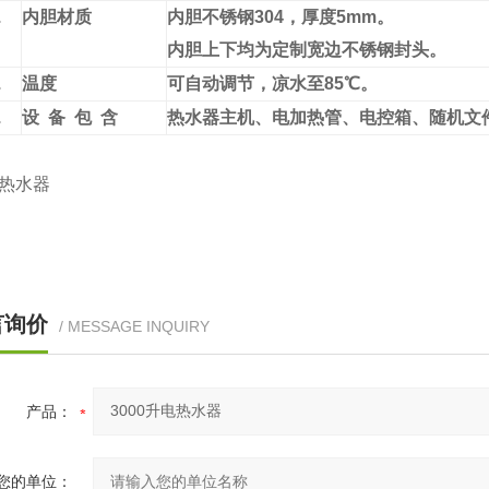
.
内胆材质
内胆不锈钢304，厚度5mm。
内胆上下均为定制宽边不锈钢封头。
.
温度
可自动调节，凉水至85℃。
.
设 备 包 含
热水器主机、电加热管、电控箱、随机文
L热水器
言询价
/ MESSAGE INQUIRY
产品：
您的单位：