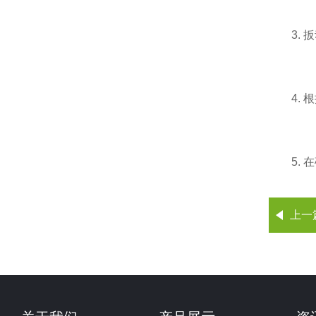
3. 扳
4. 根
5. 在
上一