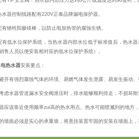
T/P安全阀：热水器内部压力达到8公斤或温度达到90度时，
器控制线路配有220V正泰品牌漏电保护器。
有牺牲阳极镁棒，以防止电加热管的腐蚀生锈。
低水位保护系统，当热水器内部水位低于标准值后，热水器
销售人员以便安装相对应的低水位保护系统）。
0L电热水器
安装要点：
有强烈腐蚀气体的环境、易燃气体发生泄露、易发生振动、
虑水器管道漏水安全阀泄压时，排水能够顺利排走，不损坏附
该靠近使用频率zui高的热水用点。热水可能喷溅到的地方
面必须是实心的承重墙，将悬挂装置牢固的安装在墙面上，不