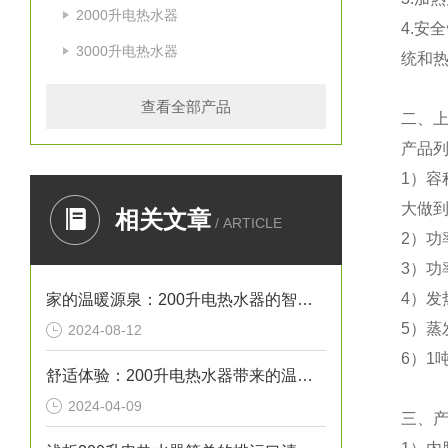
2000升电热水器
4.安
3000升电热水器
统和热
查看全部产品
二、
产品
1）
大做
相关文章
/ ARTICLE
2）
功
3）
功
4）
发
家的温暖源泉：200升电热水器的智慧生活艺术
5）
蒸
2024-08-12
6）1
舒适体验：200升电热水器带来的温馨沐浴时光
2024-04-09
三、