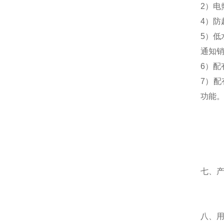
2）电
4
）
防
5
）低
通知
6）
7）配
功能
七、
八、