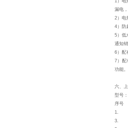
1）
电
漏电
2）
电
4）
防
5）
低
通知
6）
配
7）
配
功能
六
、
型号
：
序号
1.
3.