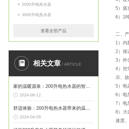
2000升电热水器
5）
蒸
3000升电热水器
6）
1
查看全部产品
二
、
1）
内
2）
保
3）
外
相关文章
/ ARTICLE
4）
控
示
、
5）
电
家的温暖源泉：200升电热水器的智慧生活艺术
6）
电
2024-08-12
7）
电
舒适体验：200升电热水器带来的温馨沐浴时光
8）
大
2024-04-09
速度