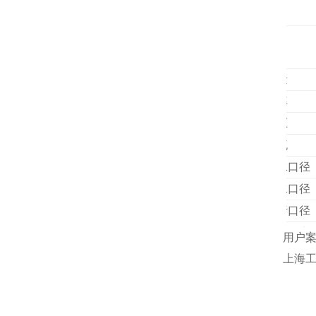
外形尺寸
装箱尺寸
项目
容量
功率
电压
电流
进水口径
出水口径
排污口径
工作压力
用户
外形尺寸
上海
装箱尺寸