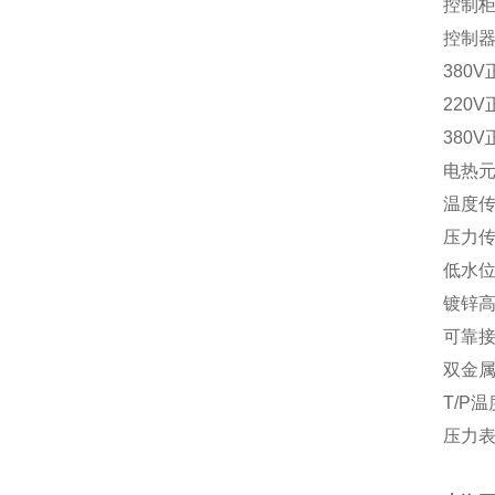
控制
控制
380V
220V
380V
电热
温度
压力
低水
镀锌
可靠
双金
T/P
温
压力