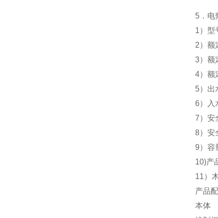
5
．电
1
）型
2
）额
3
）额
4
）额
5
）出
6
）入
7
）安
8
）安
9
）容
10)
产品
11
）木
产品
本体