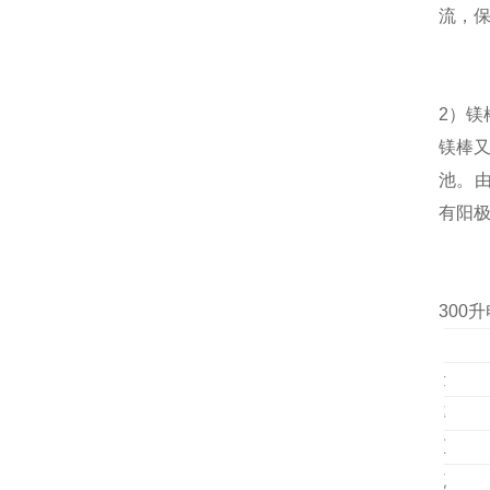
流，
2
）
镁
镁棒
池
。
有阳
300
升
项目
容量
功率
电压
电流