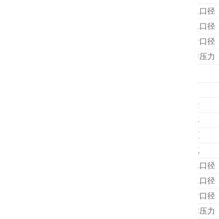
进水口径
出水口径
排污口径
工作压力
外形尺寸
装箱尺寸
项目
容量
功率
电压
电流
进水口径
出水口径
排污口径
工作压力