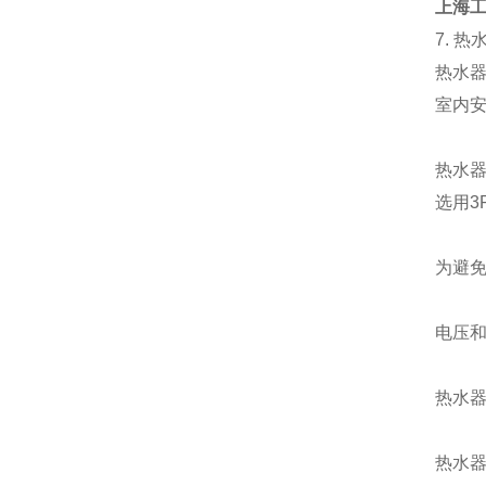
上海工
7.
热
热水
室内
热水
选用
3
为避
电压
热水
热水