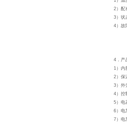
1
）温
2
）配
3
）状
4
）故
4
．产
1
）
内
2
）
保
3
）外
4
）控
5
）电
6
）电
7
）电