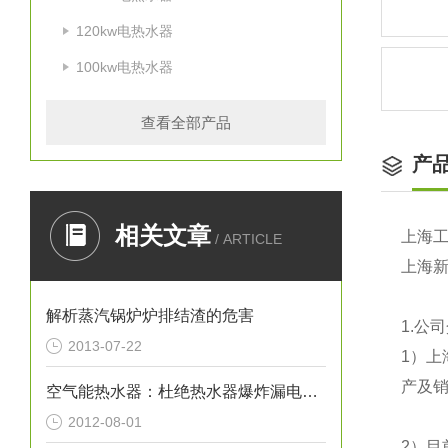
120kw电热水器
100kw电热水器
查看全部产品
产
相关文章
上海
/ ARTICLE
上海
解析蒸汽锅炉炉排结渣的危害
1.
公司
2013-07-22
1
）上
产及销
空气能热水器：杜绝热水器爆炸漏电事故
2012-08-01
2
）目