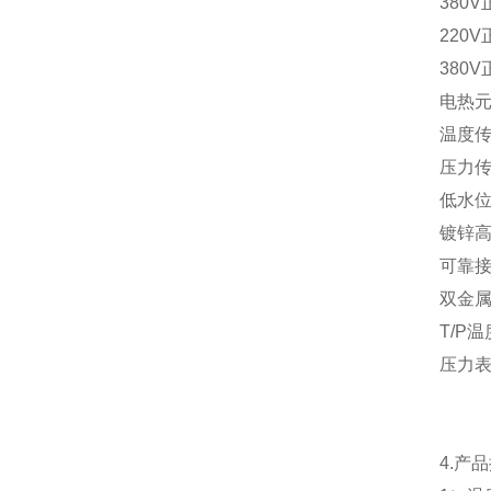
380
220
380
电热
温度
压力
低水
镀锌
可靠
双金
T/P
压力
4.产