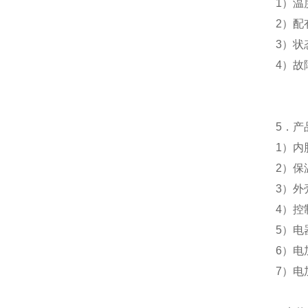
1）温
2）配
3）
4）
5．产
1）
内
2）
保
3）外
4）控
5）
6）电
7）