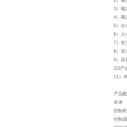
2）额
3）额
4）额
5）出
6）入
7）安
8）安
9）容
10)产
11）木
产品
本体
控制
控制