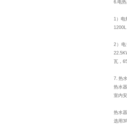
6.电
1）电
1200
2）电
22.
瓦，6
7. 
热水器
室内
热水
选用3