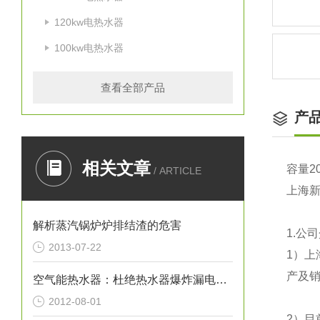
120kw电热水器
100kw电热水器
查看全部产品
产
相关文章
容量2
/ ARTICLE
上海新宁
解析蒸汽锅炉炉排结渣的危害
1.公
2013-07-22
1）
上
产及销
空气能热水器：杜绝热水器爆炸漏电事故
2012-08-01
2）目