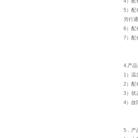
4）配
5）配
另行
6）
7）配
4.产
1）温
2）配
3）
4）
5．产