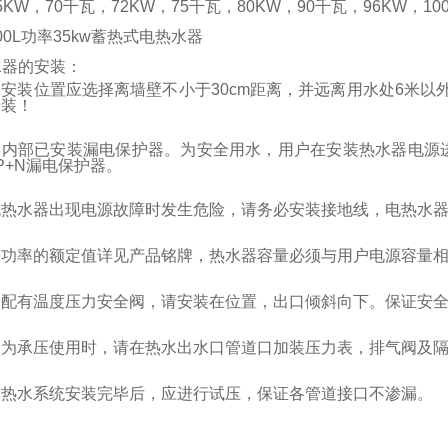
5KW，70千瓦，72KW，75千瓦，80KW，90千瓦，96KW，10
00L功率35kw蓄热式电热水器
热水器的安装：
安装位置应选择离墙壁不小于30cm距离，并远离用水处6米以
安装！
器内部已安装漏电保护器。为安全用水，用户在安装热水器电源
P+N漏电保护器。
免热水器出现电源故障时发生危险，请务必安装接地线，电热水
和功率的额定值详见产品铭牌，热水器容量必须与用户电源容量
器配有温度压力安全阀，请安装在位置，出口倾斜向下。保证安
器为承压使用时，请在热水出水口管道口加装压力表，排气阀及
和热水系统安装完毕后，应进行试压，保证各管道接口不渗漏。