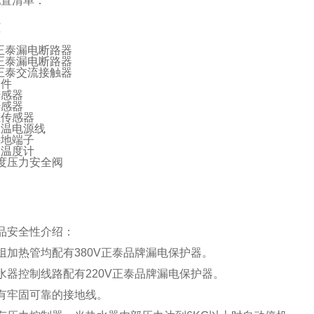
配置清单：
柜
器
V正泰漏电断路器
V正泰漏电断路器
V正泰交流接触器
元件
传感器
传感器
位传感器
高温电源线
接地端子
属温度计
温度压力安全阀
表
品安全性介绍
：
组加热管均配有380V正泰品牌漏电保护器。
水器控制线路配有220V正泰品牌漏电保护器。
有牢固可靠的接地线。