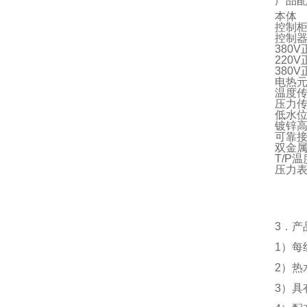
产品
本体
控制
控制
380
220
380
电热
温度
压力
低水
镀锌
可靠
双金
T/P
压力
3．产
1）每
2）热
3）具