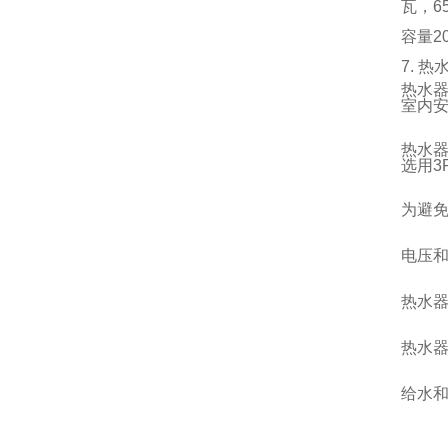
瓦，6
容量2
7. 
热水器
室内
热水
选用3
为避
电压
热水
热水
给水