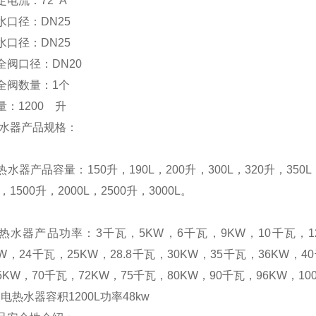
定电流：
72 A
水口径：
DN25
水口径：
DN25
全阀口径：
DN20
全阀数量：
1
个
量：
1200
升
水器产品规格：
热水器产品容量：
150
升
，
190L
，
200
升
，
300L
，
320
升
，
350L
，
1500
升
，
2000L
，
2500
升
，
3000L
。
热水器产品功率：
3
千瓦，
5KW
，
6
千瓦，
9KW
，
10
千瓦，
KW
，
24
千瓦，
25KW
，
28.8
千瓦，
30KW
，
35
千瓦，
36KW
，
40
5KW
，
70
千瓦，
72KW
，
75
千瓦，
80KW
，
90
千瓦，
96KW
，
10
钢电热水器容积
1200L
功率
48kw