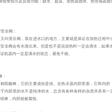
障报警指示及反馈功能：缺水、超温、加热器故障、热传感器故
P
安全阀：
阀又叫
泄压阀
，装在进水口的地方，主要就是保证在加热过程中
中安全阀会有水滴出来。但是也不是说加热时一定会滴水，如果
保证机器内一定是满水的状态，避免干烧。
棒：
又称
阳极棒
，它的主要成份是镁。在热水器内胆里面，它和内胆
由于内胆里的水不是纯净的水，总含有各种各样的杂质并具有一
极镁棒，内胆就被腐蚀。