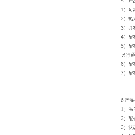
5
．产
1
）每
2
）热
3
）具
4
）配
5
）配
另行
6
）配
7
）配
6.
产品
1
）温
2
）配
3
）状