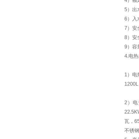
4
）额
5
）出
6
）入
7
）安
8
）安
9
）容
4.
电热
1
）电
1200L
2
）电
22.5
瓦，
6
不锈