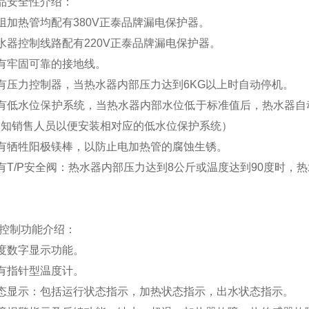
品安全性介绍
：
组加热管均配有
380V
正泰品牌漏电保护器。
水器控制线路配有
220V
正泰品牌漏电保护器。
有牢固可靠的接地线。
有压力控制器，当热水器内部压力达到
6KG
以上时自动停机。
有低水位保护系统，
当热水器内部水位低于标准值后，热水器自
通知销售人员以便安装相对应的低水位保护系统）
有牺牲阳极镁棒，以防止电加热管的腐蚀生锈。
有T/P安全阀：热水器内部压力达到8公斤或温度达到90度时，
控制功能介绍：
度数字显示功能。
有指针型温度计。
态显示：包括运行状态指示，加热状态指示，出水状态指示。