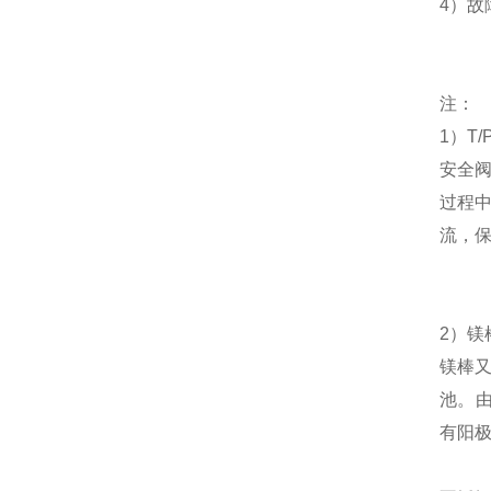
4
）故
注：
1
）
T/
安全
过程
流，
2
）
镁
镁棒
池
。
有阳