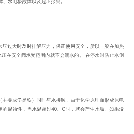
障、水电极故障以及超压报警。
水压过大时及时排解压力，保证使用安全，所以一般在加热
水压在安全阀承受范围内就不会滴水的。
在停水时防止水倒
（主要成份是铁）同时与水接触，由于化学原理而形成
原电
定的腐蚀性，当水温超过
40
。
C
时，就会产生水垢。如果没