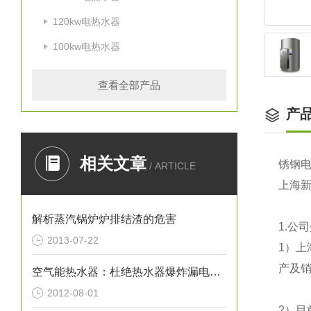
120kw电热水器
100kw电热水器
查看全部产品
产
相关文章
锈钢
/ ARTICLE
上海
解析蒸汽锅炉炉排结渣的危害
1.
公司
2013-07-22
1
）上
产及销
空气能热水器：杜绝热水器爆炸漏电事故
2012-08-01
2
）目