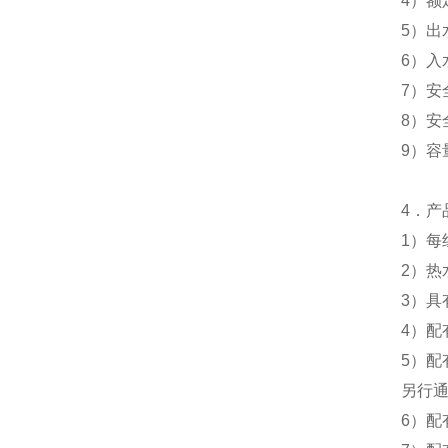
4
）额
5
）出
6
）入
7
）安
8
）安
9
）容
4
．产
1
）每
2
）热
3
）具
4
）配
5
）配
另行
6
）配