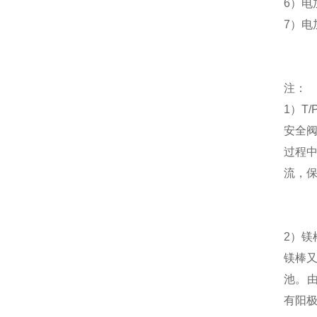
6
）电
7
）电
注：
1
）
T/
安全
过程
流，
2
）
镁
镁棒
池
。
有阳