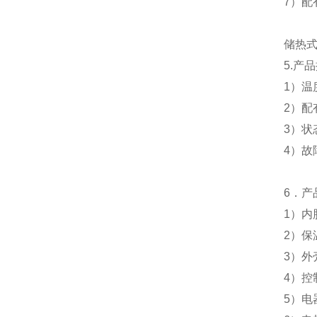
7
）配
储热
5.
产品
1
）温
2
）配
3
）状
4
）故
6
．产
1
）
内
2
）
保
3
）外
4
）控
5
）电