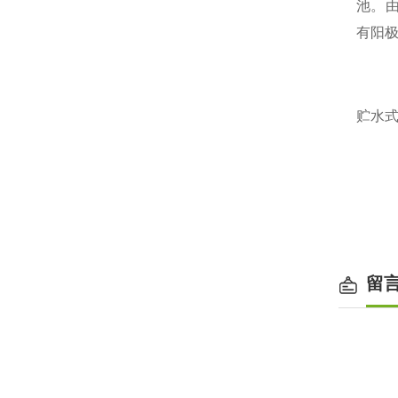
池
。
有阳
贮水
留