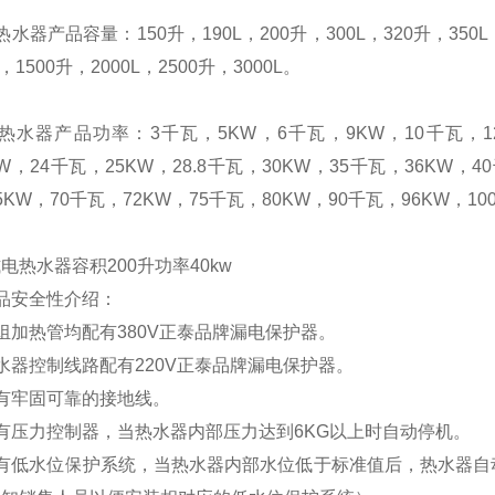
热水器产品容量：
150
升
，
190L
，
200
升
，
300L
，
320
升
，
350L
，
1500
升
，
2000L
，
2500
升
，
3000L
。
热水器产品功率：
3
千瓦，
5KW
，
6
千瓦，
9KW
，
10
千瓦，
KW
，
24
千瓦，
25KW
，
28.8
千瓦，
30KW
，
35
千瓦，
36KW
，
40
5KW
，
70
千瓦，
72KW
，
75
千瓦，
80KW
，
90
千瓦，
96KW
，
10
式电热水器容积
200
升功率
40kw
品安全性介绍
：
组加热管均配有
380V
正泰品牌漏电保护器。
水器控制线路配有
220V
正泰品牌漏电保护器。
有牢固可靠的接地线。
有压力控制器，当热水器内部压力达到
6KG
以上时自动停机。
有低水位保护系统，
当热水器内部水位低于标准值后，热水器自