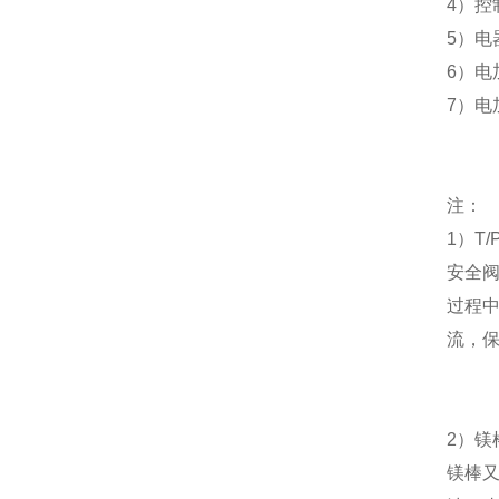
4
）控
5
）电
6
）电
7
）电
注：
1
）
T/
安全
过程
流，
2
）
镁
镁棒