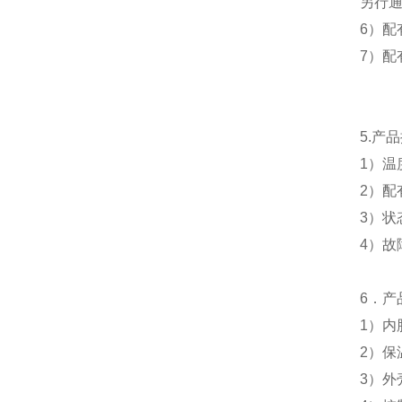
另行
6
）配
7
）配
5.
产品
1
）温
2
）配
3
）状
4
）故
6
．产
1
）
内
2
）
保
3
）外