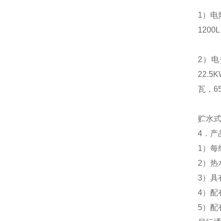
1
）电
1200L
2
）电
22.5
瓦，
6
贮水
4
．产
1
）每
2
）热
3
）具
4
）配
5
）配