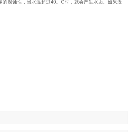
定的腐蚀性，当水温超过
40
。
C
时，就会产生水垢。如果没