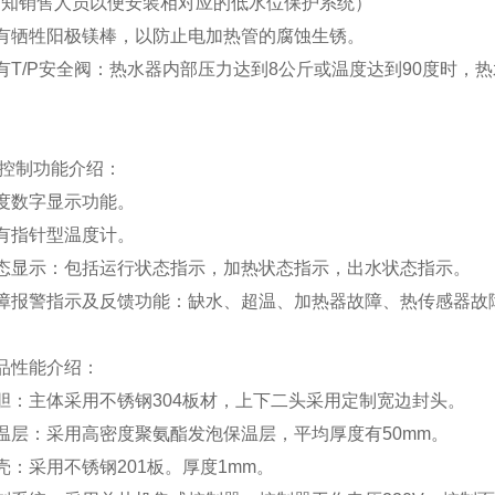
通知销售人员以便安装相对应的低水位保护系统）
有牺牲阳极镁棒，以防止电加热管的腐蚀生锈。
有T/P安全阀：热水器内部压力达到8公斤或温度达到90度时，
控制功能介绍：
度数字显示功能。
有指针型温度计。
态显示：包括运行状态指示，加热状态指示，出水状态指示。
障报警指示及反馈功能：缺水、超温、加热器故障、热传感器故
品性能介绍：
胆：主体采用不锈钢304板材，上下二头采用定制宽边封头。
温层：采用高密度聚氨酯发泡保温层，平均厚度有50mm。
壳：采用不锈钢201板。厚度1mm。