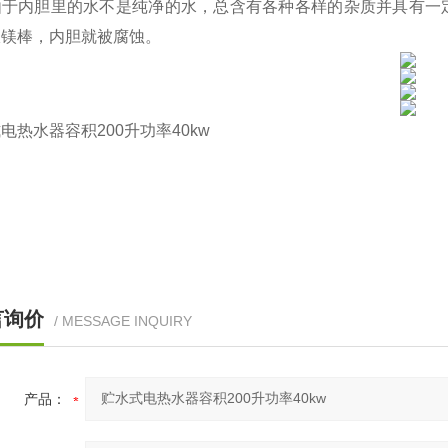
由于内胆里的水不是纯净的水，总含有各种各样的杂质并具有一
极镁棒，内胆就被腐蚀。
式电热水器容积
200
升功率
40kw
言询价
/ MESSAGE INQUIRY
产品：