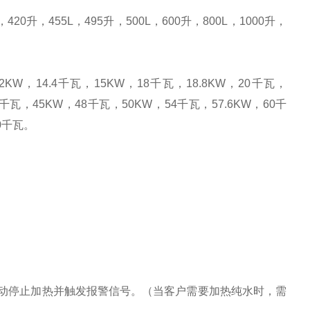
，
420
升
，
455L
，
495
升
，
500L
，
600
升
，
800L
，
1000
升
，
12KW
，
14.4
千瓦，
15KW
，
18
千瓦，
18.8KW
，
20
千瓦，
千瓦，
45KW
，
48
千瓦，
50KW
，
54
千瓦，
57.6KW
，
60
千
0
千瓦。
动停止加热并触发报警信号。（当客户需要加热纯水时，需