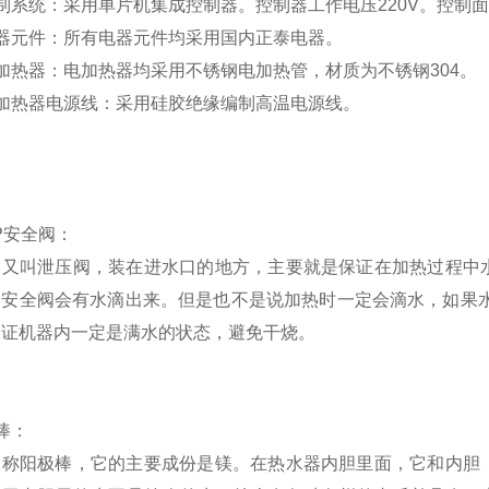
制系统：采用单片机集成控制器。控制器工作电压220V。控制
器元件：所有电器元件均采用国内正泰电器。
加热器：电加热器均采用不锈钢电加热管，材质为不锈钢304。
加热器电源线：采用硅胶绝缘编制高温电源线。
P
安全阀：
阀又叫
泄压阀
，装在进水口的地方，主要就是保证在加热过程中
中安全阀会有水滴出来。但是也不是说加热时一定会滴水，如果
保证机器内一定是满水的状态，避免干烧。
棒：
又称
阳极棒
，它的主要成份是镁。在热水器内胆里面，它和内胆