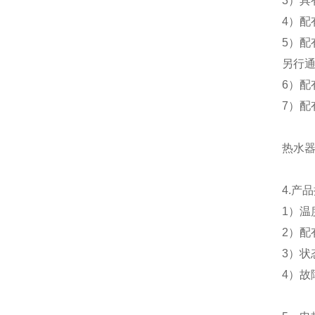
3
）具
4
）配
5
）配
另行
6
）配
7
）配
热水
4.
产品
1
）温
2
）配
3
）状
4
）故