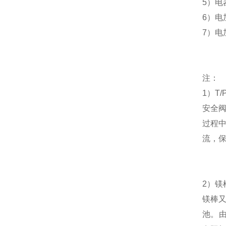
5
）电
6
）电
7
）电
注：
1
）
T/
安全
过程
流，
2
）
镁
镁棒
池
。