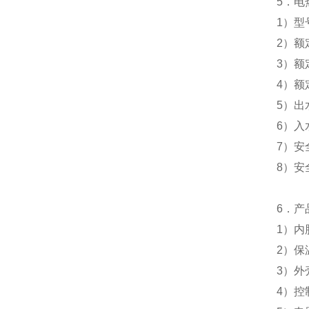
5
．电
1
）型
2
）额
3
）额
4
）额
5
）出
6
）入
7
）安
8
）安
6
．产
1
）
内
2
）
保
3
）外
4
）控