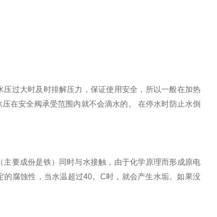
水压过大时及时排解压力，保证使用安全，所以一般在加热
水压在安全阀承受范围内就不会滴水的。
在停水时防止水倒
（主要成份是铁）同时与水接触，由于化学原理而形成
原电
定的腐蚀性，当水温超过
40
。
C
时，就会产生水垢。如果没