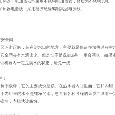
加热器：电加热器均采用不锈钢电加热管，材质为不锈钢304。
加热器电源线：采用硅胶绝缘编制高温电源线。
P
安全阀：
阀又叫
泄压阀
，装在进水口的地方，主要就是保证在加热过程中
中安全阀会有水滴出来。但是也不是说加热时一定会滴水，如果
保证机器内一定是满水的状态，避免干烧。
棒：
又称
阳极棒
，它的主要成份是镁。在热水器内胆里面，它和内胆
由于内胆里的水不是纯净的水，总含有各种各样的杂质并具有一
极镁棒，内胆就被腐蚀。