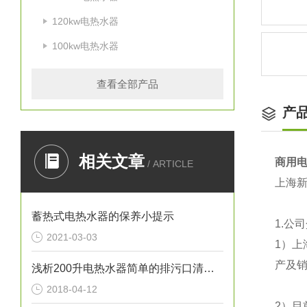
120kw电热水器
100kw电热水器
查看全部产品
产
相关文章
商用电
/ ARTICLE
上海
蓄热式电热水器的保养小提示
1.
公司
2021-03-03
1
）上
产及销
浅析200升电热水器简单的排污口清洁方法
2018-04-12
2
）目