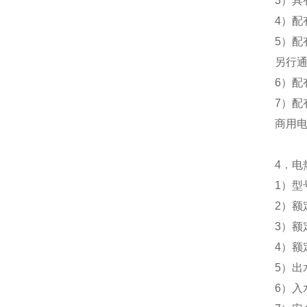
3
）具
4
）配
5
）配
另行
6
）配
7
）配
商用
4
．电
1
）型
2
）额
3
）额
4
）额
5
）出
6
）入