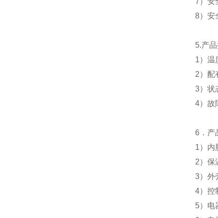
7
）安
8
）安
5.
产品
1
）温
2
）配
3
）状
4
）故
6
．产
1
）
内
2
）
保
3
）外
4
）控
5
）电