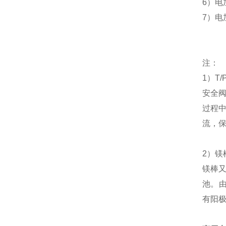
6
）电
7
）电
注：
1
）
T/
安全
过程
流，
2
）
镁
镁棒
池
。
有阳