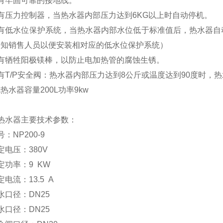
有牢固可靠的接地线。
有压力控制器，当热水器内部压力达到
6KG
以上时自动停机。
有低水位保护系统，
当热水器内部水位低于标准值后，热水器自
通知销售人员以便安装相对应的低水位保护系统）
有牺牲阳极镁棒，以防止电加热管的腐蚀生锈。
有T/P安全阀：热水器内部压力达到8公斤或温度达到90度时，
电热水器容量
200L
功率
9kw
热水器主要技术参数：
号：
NP200-9
定电压：
380V
定功率：
9 KW
定电流：
13.5 A
水口径：
DN25
水口径：
DN25