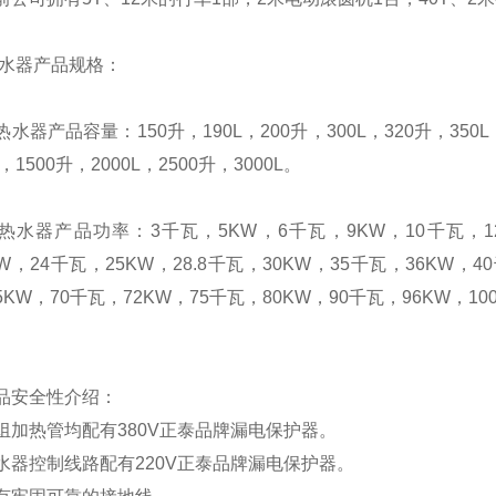
水器产品规格：
热水器产品容量：
150
升
，
190L
，
200
升
，
300L
，
320
升
，
350L
，
1500
升
，
2000L
，
2500
升
，
3000L
。
热水器产品功率：
3
千瓦，
5KW
，
6
千瓦，
9KW
，
10
千瓦，
KW
，
24
千瓦，
25KW
，
28.8
千瓦，
30KW
，
35
千瓦，
36KW
，
40
5KW
，
70
千瓦，
72KW
，
75
千瓦，
80KW
，
90
千瓦，
96KW
，
10
品安全性介绍
：
组加热管均配有
380V
正泰品牌漏电保护器。
水器控制线路配有
220V
正泰品牌漏电保护器。