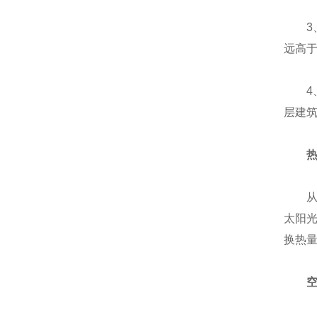
3、
远高
4、
层建
从工
太阳
换热