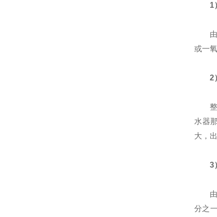
1
由于
或一
2
整体
水器
大，
3
由于
分之一