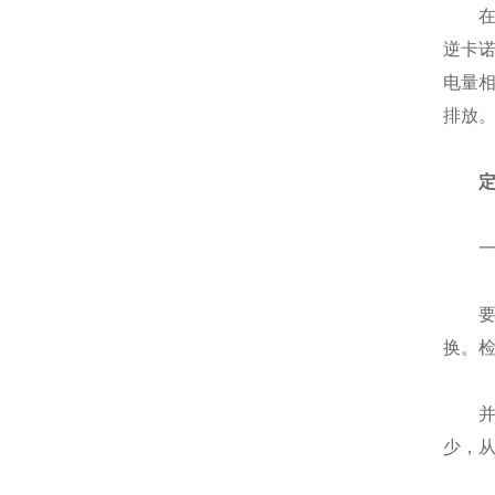
在节
逆卡
电量
排放
一个
要经
换。
并且
少，