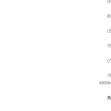
(四
机组
(五
可以采
(六
可以
680