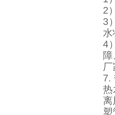
2
3
水
4
障
厂
7.
热
离
塑