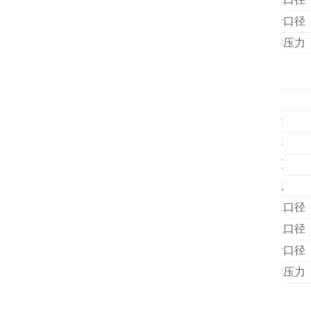
排污口径
工作压力
外形尺寸
装箱尺寸
项目
容量
功率
电压
电流
进水口径
出水口径
排污口径
工作压力
外形尺寸