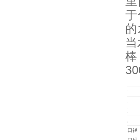
里
于
的
当
棒
30
项目
容量
功率
电压
电流
进水口径
出水口径