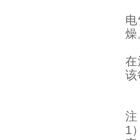
电
燥
在
该
注
1