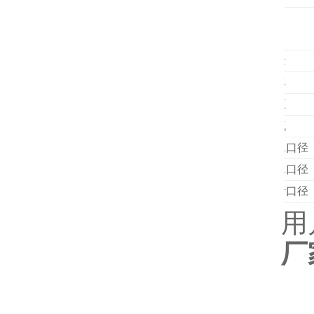
装箱尺寸
项目
容量
功率
电压
电流
进水口径
出水口径
排污口径
工作压力
用
外形尺寸
厂
装箱尺寸