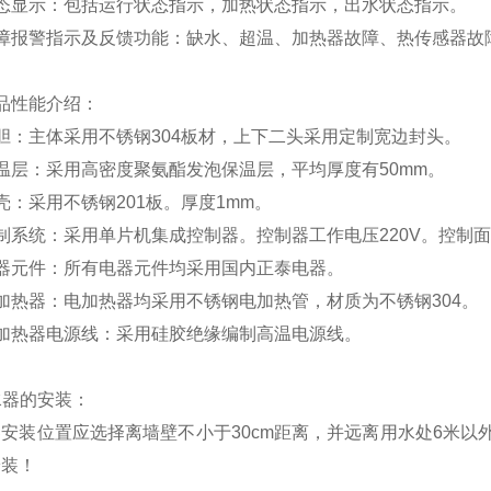
态显示：包括运行状态指示，加热状态指示，出水状态指示。
障报警指示及反馈功能：缺水、超温、加热器故障、热传感器故
品性能介绍：
胆：主体采用不锈钢304板材，上下二头采用定制宽边封头。
温层：采用高密度聚氨酯发泡保温层，平均厚度有50mm。
壳：采用不锈钢201板。厚度1mm。
制系统：采用单片机集成控制器。控制器工作电压220V。控制
器元件：所有电器元件均采用国内正泰电器。
加热器：电加热器均采用不锈钢电加热管，材质为不锈钢304。
加热器电源线：采用硅胶绝缘编制高温电源线。
水器的安装：
器安装位置应选择离墙壁不小于
30cm
距离，并远离用水处
6
米
以
安装！