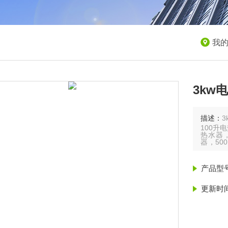
我
3kw
描述：
3
100升
热水器，
器，50
1200
3000L
产品型
更新时