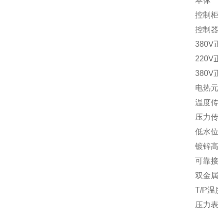
本体
控制
控制
380V
220V
380V
电热
温度
压力
低水
镀锌
可靠
双金
T/P
温
压力