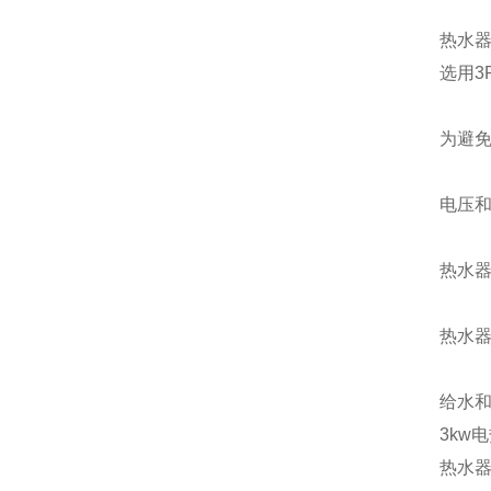
热水
选用
3
为避
电压
热水
热水
给水
3kw
电
热水