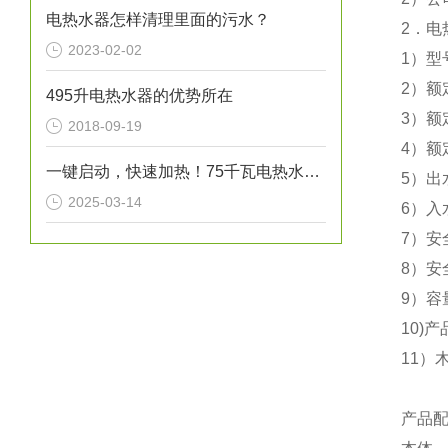
电热水器怎样清理里面的污水？
2
．电
2023-02-02
1
）型
2
）额
495升电热水器的优势所在
3
）额
2018-09-19
4
）额
一键启动，快速加热！75千瓦电热水炉打造高效热水解决方案！
5
）出
2025-03-14
6
）入
7
）安
8
）安
9
）容
10)
产品
11
）木
产品