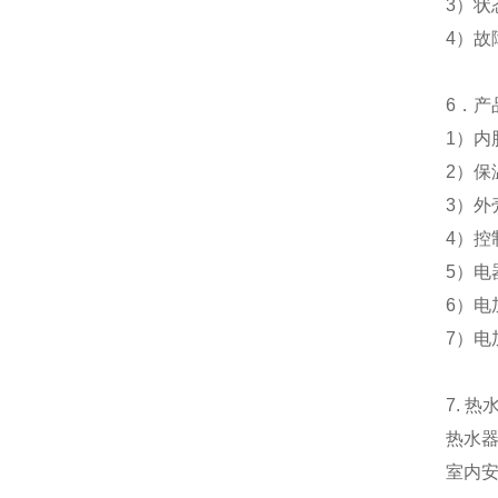
3
）状
4
）故
6
．产
1
）
内
2
）
保
3
）外
4
）控
5
）电
6
）电
7
）电
7.
热
热水
室内