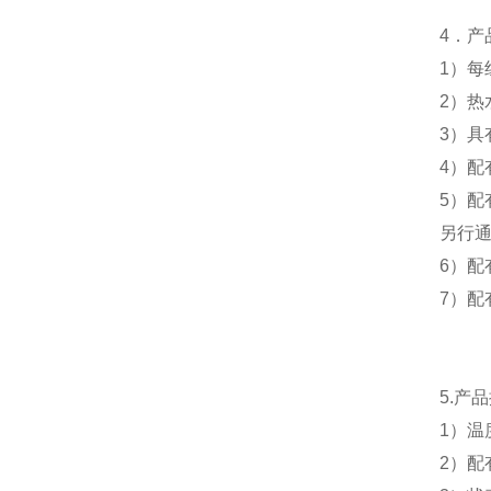
4
．产
1
）每
2
）热
3
）具
4
）配
5
）配
另行
6
）配
7
）配
5.
产品
1
）温
2
）配