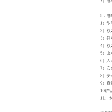
7
）电
5
．电
1
）型
2
）额
3
）额
4
）额
5
）出
6
）入
7
）安
8
）安
9
）容
10)
产品
11
）木