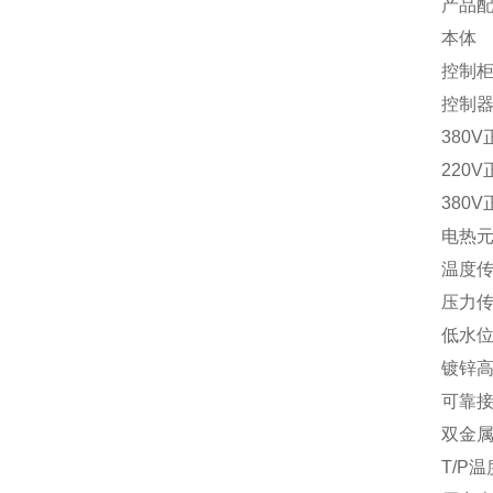
产品
本体
控制
控制
380V
220V
380V
电热
温度
压力
低水
镀锌
可靠
双金
T/P
温