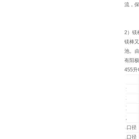
流，
2
）
镁
镁棒
池
。
有阳
455
升
项目
容量
功率
电压
电流
进水口径
出水口径