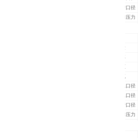
排污口径
工作压力
外形尺寸
装箱尺寸
项目
容量
功率
电压
电流
进水口径
出水口径
排污口径
工作压力
外形尺寸
装箱尺寸
项目