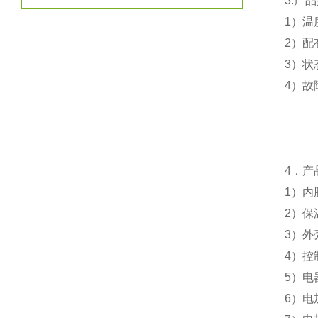
3.
产品
1
）温
2
）配
3
）状
4
）故
4
．产
1
）
内
2
）
保
3
）外
4
）控
5
）电
6
）电