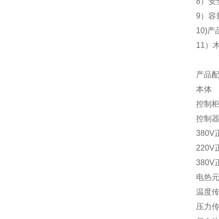
8）安
9）
10)
11）
产品
本体
控制
控制
380
220
380
电热
温度
压力