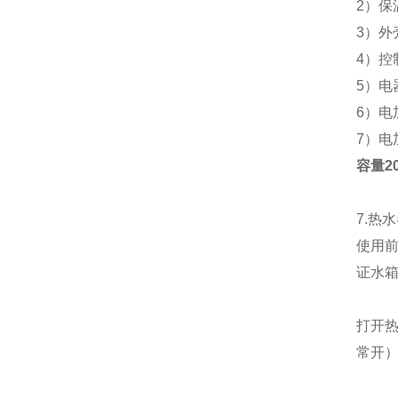
2）
保
3）外
4）控
5）
6）电
7）
容量2
7.热
使用
证水
打开
常开