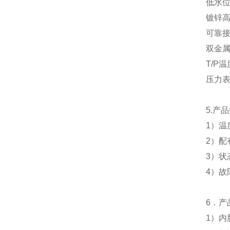
低水
镀锌
可靠
双金
T/P
压力
5.产
1）温
2）配
3）
4）
6．产
1）
内