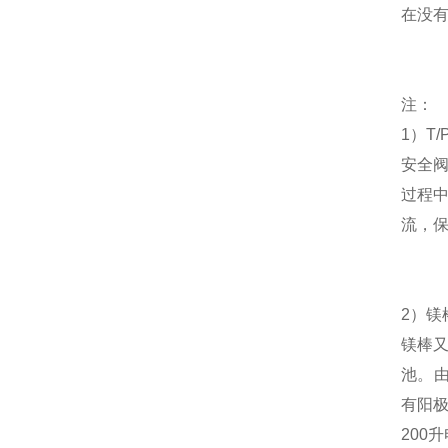
在没
注：
1）T
安全
过程
流，
2）
镁
镁棒
池
。
有阳
200