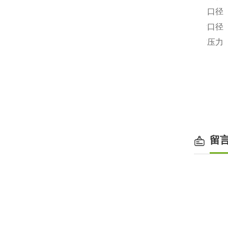
出水口径
排污口径
工作压力
外形尺寸
装箱尺寸
留