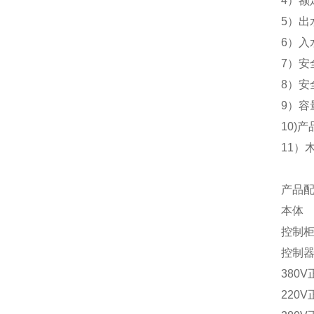
4）额
5）出
6）入
7）安
8）安
9）容
10)
11）
产品
本体
控制
控制
380
220