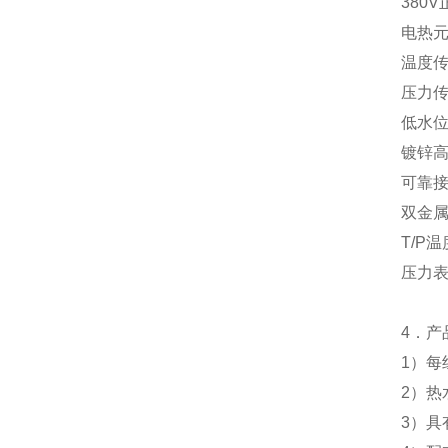
380
电热
温度
压力
低水
镀锌
可靠
双金
T/P
压力
4．产
1）每
2）热
3）