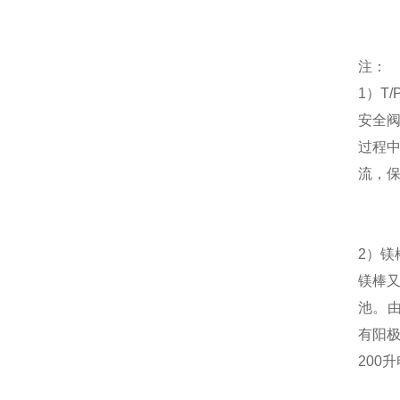
注：
1）T
安全
过程
流，
2）
镁
镁棒
池
。
有阳
200
项目