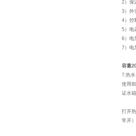
2）
保
3）外
4）控
5）
6）电
7）
容量2
7.热
使用
证水
打开
常开