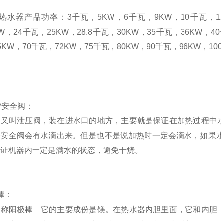
热水器产品功率：
3
千瓦，
5KW
，
6
千瓦，
9KW
，
10
千瓦，
KW
，
24
千瓦，
25KW
，
28.8
千瓦，
30KW
，
35
千瓦，
36KW
，
40
5KW
，
70
千瓦，
72KW
，
75
千瓦，
80KW
，
90
千瓦，
96KW
，
10
P
安全阀：
阀又叫
泄压阀
，装在进水口的地方，主要就是保证在加热过程中
中安全阀会有水滴出来。但是也不是说加热时一定会滴水，如果
保证机器内一定是满水的状态，避免干烧。
棒：
又称
阳极棒
，它的主要成份是镁。在热水器内胆里面，它和内胆