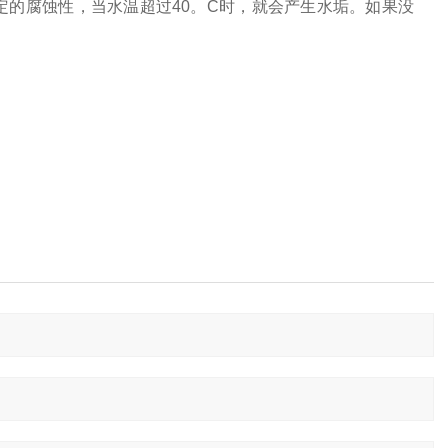
定的腐蚀性，当水温超过
40
。
C
时，就会产生水垢。如果没