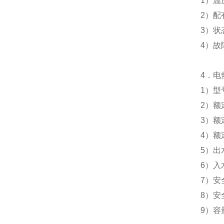
1
）温
2
）配
3
）状
4
）故
4
．电
1
）型
2
）额
3
）额
4
）额
5
）出
6
）入
7
）安
8
）安
9
）容