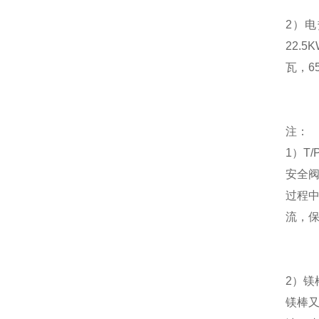
2
）电
22.5
瓦，
6
注：
1
）
T/
安全
过程
流，
2
）
镁
镁棒