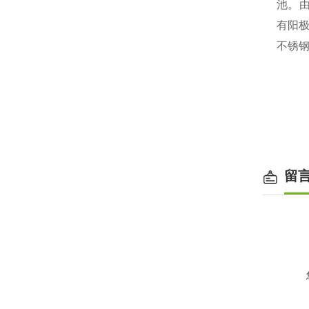
池
。
有阳
不锈
留