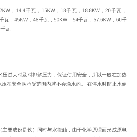
12KW
，
14.4
千瓦，
15KW
，
18
千瓦，
18.8KW
，
20
千瓦，
千瓦，
45KW
，
48
千瓦，
50KW
，
54
千瓦，
57.6KW
，
60
千
0
千瓦
水压过大时及时排解压力，保证使用安全，所以一般在加热
水压在安全阀承受范围内就不会滴水的。
在停水时防止水倒
（主要成份是铁）同时与水接触，由于化学原理而形成
原电