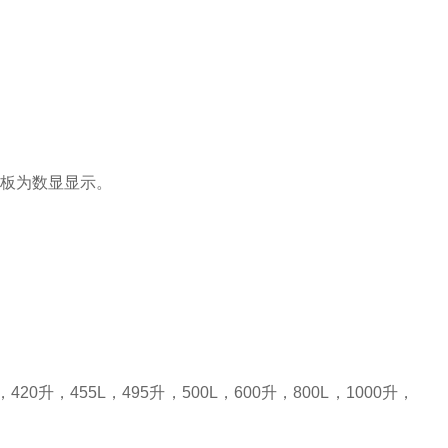
面板为数显显示。
，
420
升
，
455L
，
495
升
，
500L
，
600
升
，
800L
，
1000
升
，