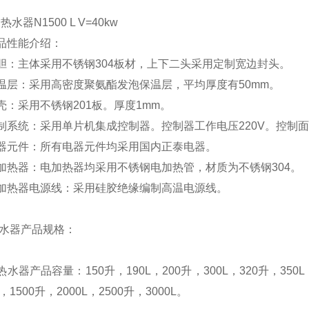
钢热水器
N1500 L V=40kw
品性能介绍：
胆：主体采用不锈钢304板材，上下二头采用定制宽边封头。
温层：采用高密度聚氨酯发泡保温层，平均厚度有50mm。
壳：采用不锈钢201板。厚度1mm。
制系统：采用单片机集成控制器。控制器工作电压220V。控制
器元件：所有电器元件均采用国内正泰电器。
加热器：电加热器均采用不锈钢电加热管，材质为不锈钢304。
加热器电源线：采用硅胶绝缘编制高温电源线。
水器产品规格：
热水器产品容量：
150
升
，
190L
，
200
升
，
300L
，
320
升
，
350L
，
1500
升
，
2000L
，
2500
升
，
3000L
。