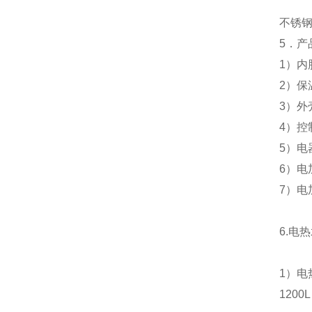
不锈
5
．产
1
）
内
2
）
保
3
）外
4
）控
5
）电
6
）电
7
）电
6.
电热
1
）电
1200L