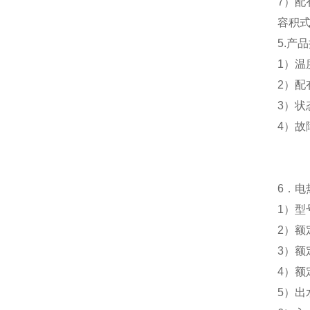
7
）配
容积
5.
产品
1
）温
2
）配
3
）状
4
）故
6
．电
1
）型
2
）额
3
）额
4
）额
5
）出