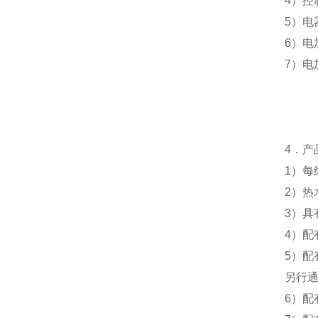
4
）控
5
）电
6
）电
7
）电
4
．产
1
）每
2
）热
3
）具
4
）配
5
）配
另行
6
）配