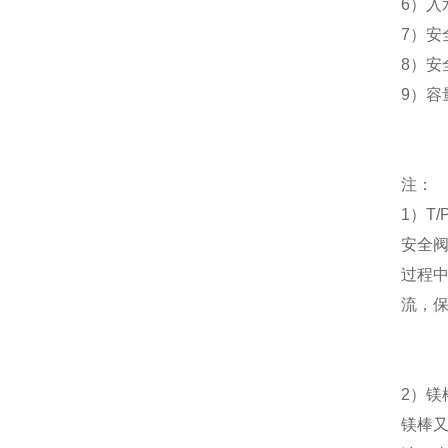
6
）入
7
）安
8
）安
9
）容
注：
1
）
T/
安全
过程
流，
2
）
镁
镁棒