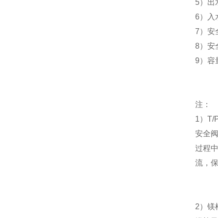
5
）出
6
）入
7
）安
8
）安
9
）容
注：
1
）
T/
安全
过程
流，
2
）
镁