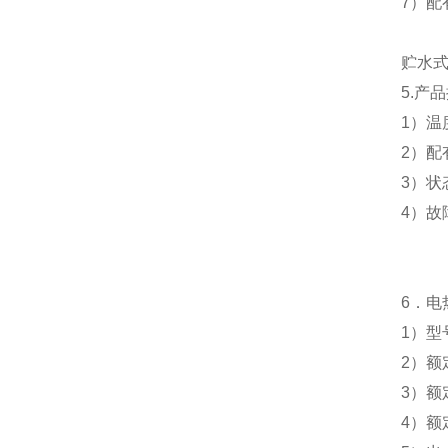
7
）配
贮水
5.
产品
1
）温
2
）配
3
）状
4
）故
6
．电
1
）型
2
）额
3
）额
4
）额