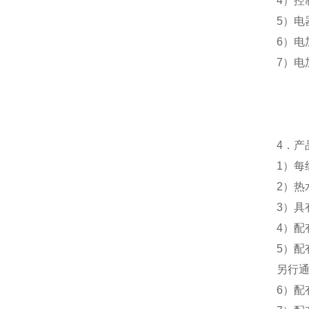
4
）控
5
）电
6
）电
7
）电
4
．产
1
）每
2
）热
3
）具
4
）配
5
）配
另行
6
）配