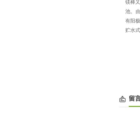
镁棒
池
。
有阳
贮水
留