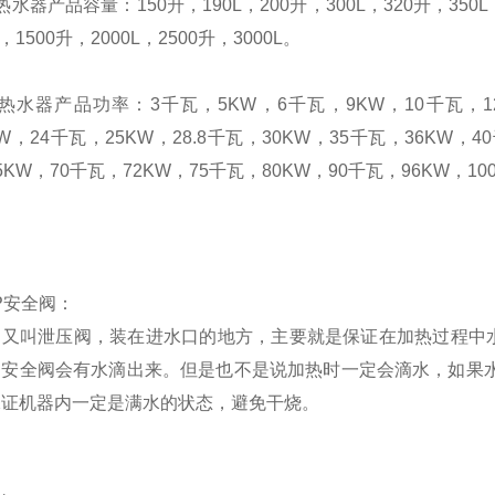
热水器产品容量：
150
升
，
190L
，
200
升
，
300L
，
320
升
，
350L
，
1500
升
，
2000L
，
2500
升
，
3000L
。
热水器产品功率：
3
千瓦，
5KW
，
6
千瓦，
9KW
，
10
千瓦，
KW
，
24
千瓦，
25KW
，
28.8
千瓦，
30KW
，
35
千瓦，
36KW
，
40
5KW
，
70
千瓦，
72KW
，
75
千瓦，
80KW
，
90
千瓦，
96KW
，
10
P
安全阀：
阀又叫
泄压阀
，装在进水口的地方，主要就是保证在加热过程中
中安全阀会有水滴出来。但是也不是说加热时一定会滴水，如果
保证机器内一定是满水的状态，避免干烧。