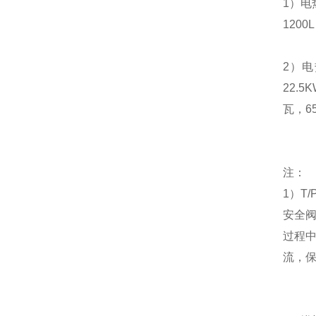
1
）电
1200L
2
）电
22.5
瓦，
6
注：
1
）
T/
安全
过程
流，