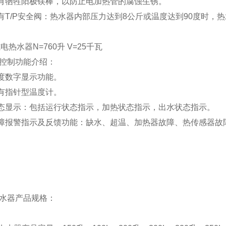
有牺牲阳极镁棒，以防止电加热管的腐蚀生锈。
有T/P安全阀：热水器内部压力达到8公斤或温度达到90度时，
式电热水器
N=760
升
V=25
千瓦
控制功能介绍：
度数字显示功能。
有指针型温度计。
态显示：包括运行状态指示，加热状态指示，出水状态指示。
障报警指示及反馈功能：缺水、超温、加热器故障、热传感器故
水器产品规格：