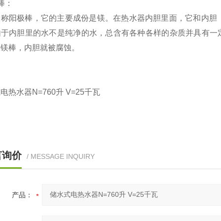
棒：
又称
阳极棒
，它的主要成份是镁。在热水器内胆里面，它和内胆
由于内胆里的水不是纯净的水，总含有各种各样的杂质并具有一
极镁棒，内胆就被腐蚀。
式电热水器
N=760
升
V=25
千瓦
言询价
/ MESSAGE INQUIRY
产品：