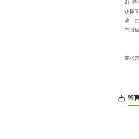
2
）
镁
镁棒
池
。
有阳
储水
留