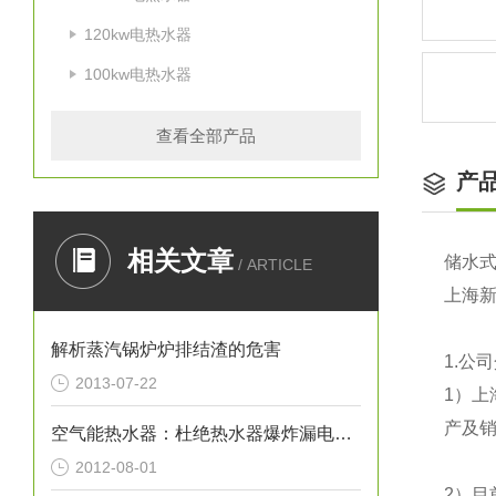
120kw电热水器
100kw电热水器
查看全部产品
产
相关文章
储水
/ ARTICLE
上海
解析蒸汽锅炉炉排结渣的危害
1.
公司
2013-07-22
1
）上
产及销
空气能热水器：杜绝热水器爆炸漏电事故
2012-08-01
2
）目