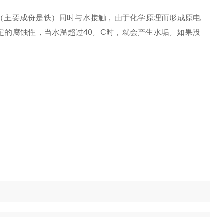
（主要成份是铁）同时与水接触，由于化学原理而形成
原电
定的腐蚀性，当水温超过
40
。
C
时，就会产生水垢。如果没