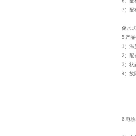
6
）配
7
）配
储水
5.
产品
1
）温
2
）配
3
）状
4
）故
6.
电热