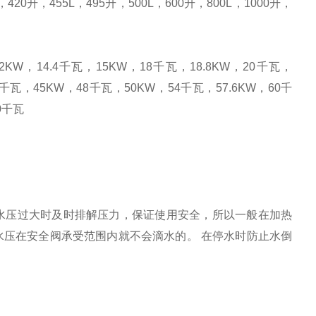
，
420
升
，
455L
，
495
升
，
500L
，
600
升
，
800L
，
1000
升
，
12KW
，
14.4
千瓦，
15KW
，
18
千瓦，
18.8KW
，
20
千瓦，
千瓦，
45KW
，
48
千瓦，
50KW
，
54
千瓦，
57.6KW
，
60
千
0
千瓦
水压过大时及时排解压力，保证使用安全，所以一般在加热
水压在安全阀承受范围内就不会滴水的。
在停水时防止水倒