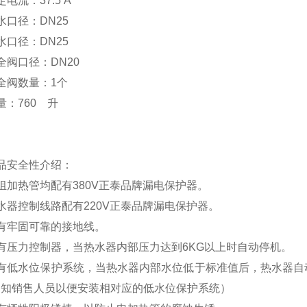
定电流：
37.5 A
水口径：
DN25
水口径：
DN25
全阀口径：
DN20
全阀数量：
1
个
量：
760
升
品安全性介绍
：
组加热管均配有
380V
正泰品牌漏电保护器。
水器控制线路配有
220V
正泰品牌漏电保护器。
有牢固可靠的接地线。
有压力控制器，当热水器内部压力达到
6KG
以上时自动停机。
有低水位保护系统，
当热水器内部水位低于标准值后，热水器自
通知销售人员以便安装相对应的低水位保护系统）