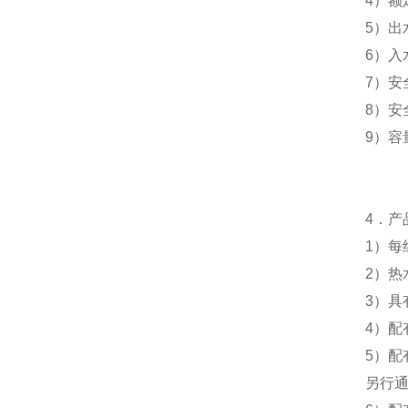
4
）额
5
）出
6
）入
7
）安
8
）安
9
）容
4
．产
1
）每
2
）热
3
）具
4
）配
5
）配
另行