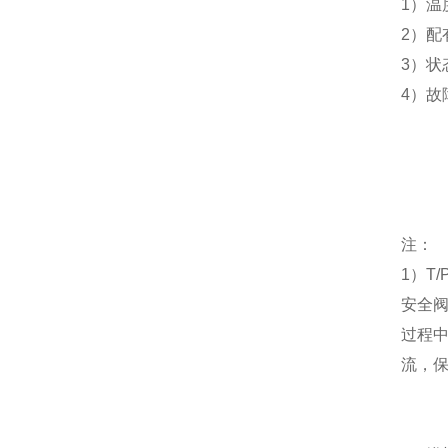
1
）温
2
）配
3
）状
4
）故
注：
1
）
T/
安全
过程
流，