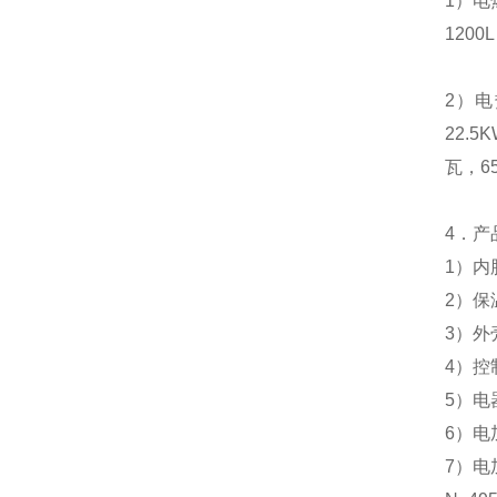
1
）电
1200L
2
）电
22.5
瓦，
6
4
．产
1
）
内
2
）
保
3
）外
4
）控
5
）电
6
）电
7
）电