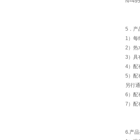
N=49
5
．产
1
）每
2
）热
3
）具
4
）配
5
）配
另行
6
）配
7
）配
6.
产品