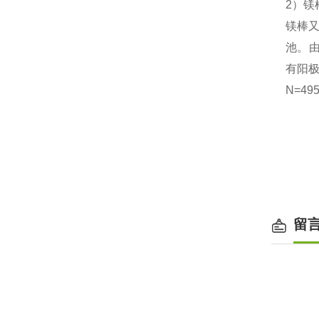
2
）
镁
镁棒
池
。
有阳
N=49
留