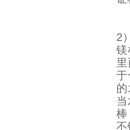
2
镁
里
于
的
当
棒
不