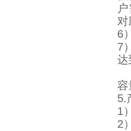
户
对
6
7
达
容
5.
1
2