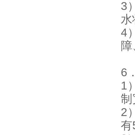
3
水
4
障
6
1
制
2
有