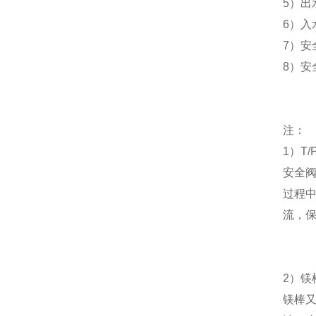
5
）出
6
）入
7
）安
8
）安
注：
1
）
T/
安全
过程
流，
2
）
镁
镁棒