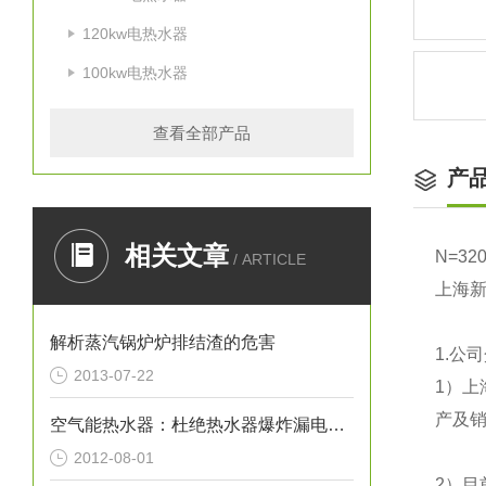
120kw电热水器
100kw电热水器
查看全部产品
产
相关文章
N=32
/ ARTICLE
上海
解析蒸汽锅炉炉排结渣的危害
1.
公司
2013-07-22
1
）上
产及销
空气能热水器：杜绝热水器爆炸漏电事故
2012-08-01
2
）目