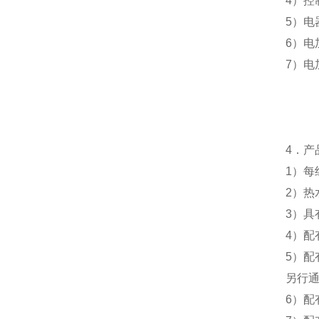
4
）控
5
）电
6
）电
7
）电
4
．产
1
）每
2
）热
3
）具
4
）配
5
）配
另行
6
）配