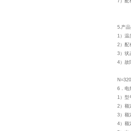
7
）配
5.
产品
1
）温
2
）配
3
）状
4
）故
N=32
6
．电
1
）型
2
）额
3
）额
4
）额