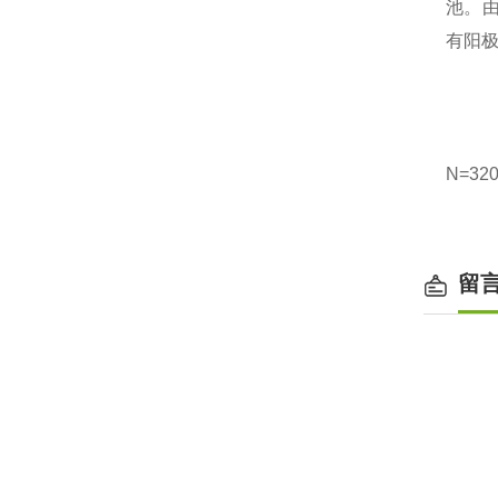
池
。
有阳
N=32
留