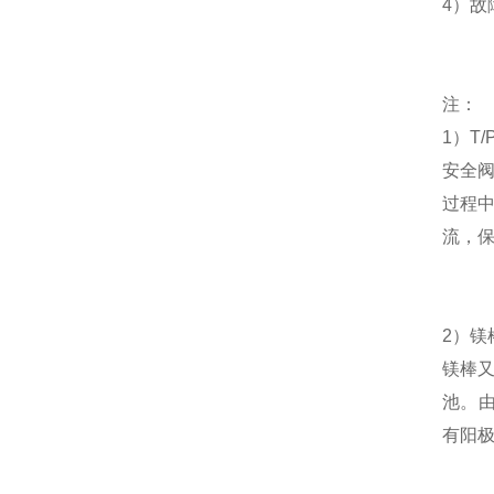
4
）故
注：
1
）
T/
安全
过程
流，
2
）
镁
镁棒
池
。
有阳