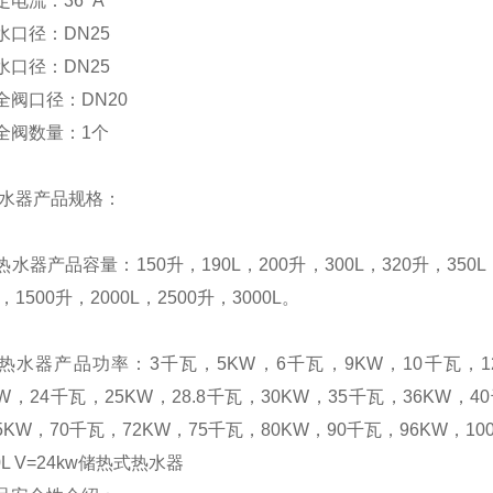
定电流：
36 A
水口径：
DN25
水口径：
DN25
全阀口径：
DN20
全阀数量：
1
个
水器产品规格：
热水器产品容量：
150
升
，
190L
，
200
升
，
300L
，
320
升
，
350L
，
1500
升
，
2000L
，
2500
升
，
3000L
。
热水器产品功率：
3
千瓦，
5KW
，
6
千瓦，
9KW
，
10
千瓦，
KW
，
24
千瓦，
25KW
，
28.8
千瓦，
30KW
，
35
千瓦，
36KW
，
40
5KW
，
70
千瓦，
72KW
，
75
千瓦，
80KW
，
90
千瓦，
96KW
，
10
L V=24kw
储热式热水器