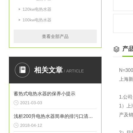
120kw电热水器
100kw电热水器
查看全部产品
产
相关文章
N=300
/ ARTICLE
上海
蓄热式电热水器的保养小提示
1.
公司
2021-03-03
1
）上
产及销
浅析200升电热水器简单的排污口清洁方法
2018-04-12
2
）目