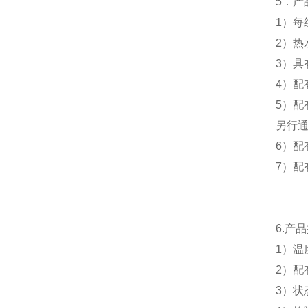
5
．产
1
）每
2
）热
3
）具
4
）配
5
）配
另行
6
）配
7
）配
6.
产品
1
）温
2
）配
3
）状