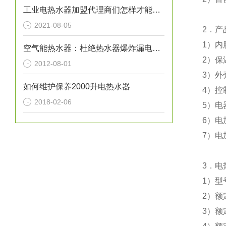
工业电热水器加盟代理商们怎样才能让自己的事业风生水起呢？
2021-08-05
2
．产
1
）
内
空气能热水器：杜绝热水器爆炸漏电事故
2
）
保
2012-08-01
3
）外
如何维护保养2000升电热水器
4
）控
2018-02-06
5
）电
6
）电
7
）电
3
．电
1
）型
2
）额
3
）额