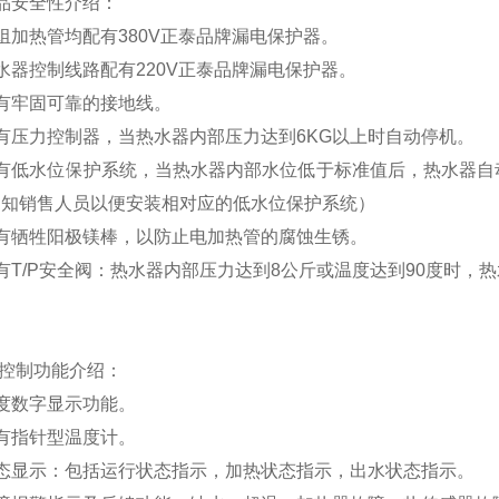
品安全性介绍
：
组加热管均配有
380V
正泰品牌漏电保护器。
水器控制线路配有
220V
正泰品牌漏电保护器。
有牢固可靠的接地线。
有压力控制器，当热水器内部压力达到
6KG
以上时自动停机。
有低水位保护系统，
当热水器内部水位低于标准值后，热水器自
通知销售人员以便安装相对应的低水位保护系统）
有牺牲阳极镁棒，以防止电加热管的腐蚀生锈。
有T/P安全阀：热水器内部压力达到8公斤或温度达到90度时，
控制功能介绍：
度数字显示功能。
有指针型温度计。
态显示：包括运行状态指示，加热状态指示，出水状态指示。