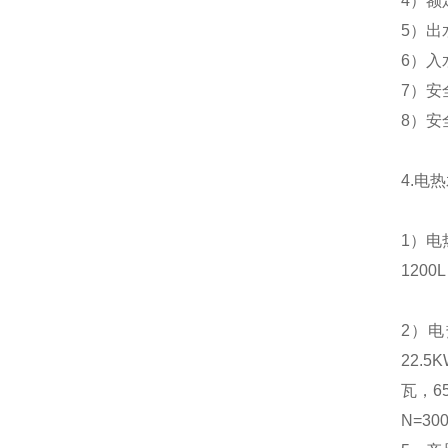
4
）额
5
）出
6
）入
7
）安
8
）安
4.
电热
1
）电
1200L
2
）电
22.5
瓦，
6
N=300