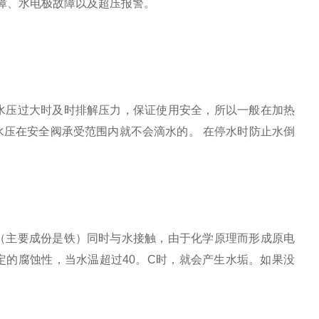
障、水电极故障以及超压报警。
水压过大时及时排解压力，保证使用安全，所以一般在加热
水压在安全阀承受范围内就不会滴水的。
在停水时防止水倒
（主要成份是铁）同时与水接触，由于化学原理而形成
原电
定的腐蚀性，当水温超过
40
。
C
时，就会产生水垢。如果没