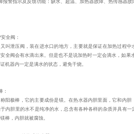
障报警指示及反馈功能：缺水、超温、加热器故障、热传感器故
P
安全阀：
阀又叫
泄压阀
，装在进水口的地方，主要就是保证在加热过程中
中安全阀会有水滴出来。但是也不是说加热时一定会滴水，如果
保证机器内一定是满水的状态，避免干烧。
棒：
又称
阳极棒
，它的主要成份是镁。在热水器内胆里面，它和内胆
由于内胆里的水不是纯净的水，总含有各种各样的杂质并具有一
极镁棒，内胆就被腐蚀。