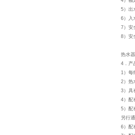
4
）额
5
）出
6
）入
7
）安
8
）安
热水
4
．产
1
）每
2
）热
3
）具
4
）配
5
）配
另行
6
）配