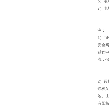
6
）电
7
）电
注：
1
）
T/
安全
过程
流，
2
）
镁
镁棒
池
。
有阳