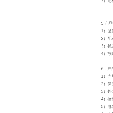
7
）配
5.
产品
1
）温
2
）配
3
）状
4
）故
6
．产
1
）
内
2
）
保
3
）外
4
）控
5
）电