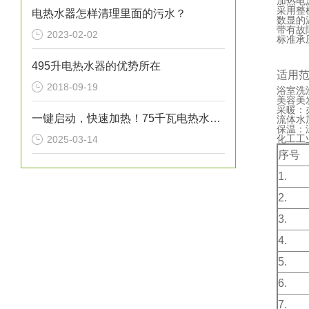
加热电
采用整
电热水器怎样清理里面的污水？
数显的
带有故
2023-02-02
标准承压
495升电热水器的优势所在
适用
2018-09-19
浴室洗
美容美
采暖：
一键启动，快速加热！75千瓦电热水炉打造高效热水解决方案！
流体水
保温：
化工工
2025-03-14
序号
1.
2.
3.
4.
5.
6.
7.