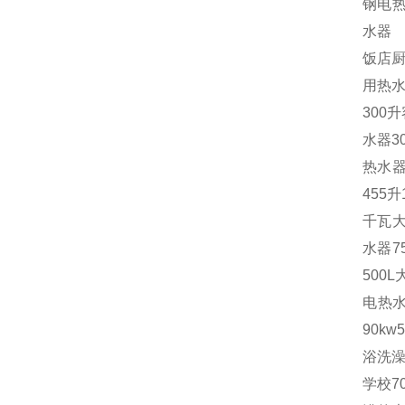
钢电热
水器
饭店厨
用热水
300
水器3
热水器
455
千瓦大
水器7
500
电热水
90k
浴洗
学校7