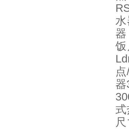
R
水
器
饭
L
点
器
3
式
尺