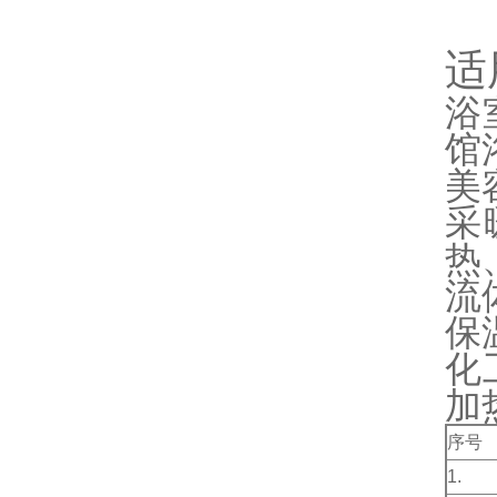
适
浴
馆
美
采
热
流
保
化
加
序号
1.