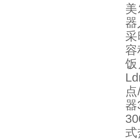
美
器
采
容
饭
L
点
器
3
式