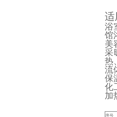
适
浴
馆
美
采
热
流
保
化
加
序号