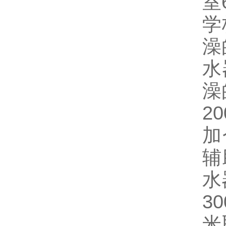
室
学
澡
水
澡
2
加
辅
水
3
米