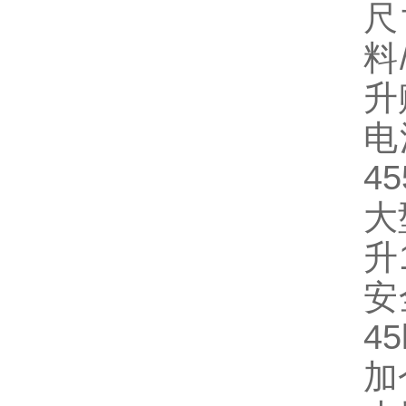
尺
料
升
电
4
大
升
安
4
加